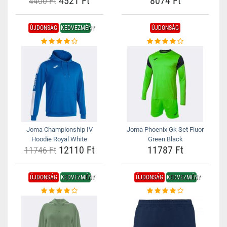
4521 Ft
8074 Ft
4400 Ft
ÚJDONSÁG
KEDVEZMÉNY
ÚJDONSÁG
Joma Championship IV
Joma Phoenix Gk Set Fluor
Hoodie Royal White
Green Black
12110 Ft
11787 Ft
11746 Ft
ÚJDONSÁG
KEDVEZMÉNY
ÚJDONSÁG
KEDVEZMÉNY