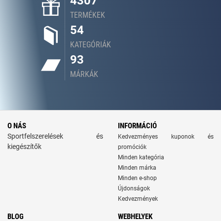
4307
TERMÉKEK
54
KATEGÓRIÁK
93
MÁRKÁK
O NÁS
INFORMÁCIÓ
Sportfelszerelések és
Kedvezményes kuponok és
kiegészítők
promóciók
Minden kategória
Minden márka
Minden e-shop
Újdonságok
Kedvezmények
BLOG
WEBHELYEK