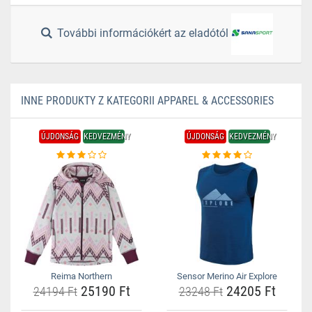
További információkért az eladótól
INNE PRODUKTY Z KATEGORII APPAREL & ACCESSORIES
ÚJDONSÁG
KEDVEZMÉNY
ÚJDONSÁG
KEDVEZMÉNY
Reima Northern
Sensor Merino Air Explore
25190 Ft
24205 Ft
24194 Ft
23248 Ft