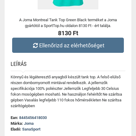
A Joma Montreal Tank Top Green Black terméket a Joma
gyártótól a SportTop.hu oldalon 8130 Ft - ért találja.
8130 Ft
Ellenőrizd az elérhetőséget
LEÍRÁS
Könnyű és légáteresztő anyagból készült tank top. A felső elülső
részen dombornyomott mintával rendelkezik. A jellemzők
specifikációja 100% poliészter Jellemzők Legfeljebb 30 Celsius
fokon mosógépben mosható. Ne használjon fehérítőt Ne szárítsa
gépben Vasalás legfeljebb 110 fokos hőmérsékleten Ne szárítsa
szárítógépben
Ean:
8445456418030
Márka:
Joma
Eladó:
SanaSport