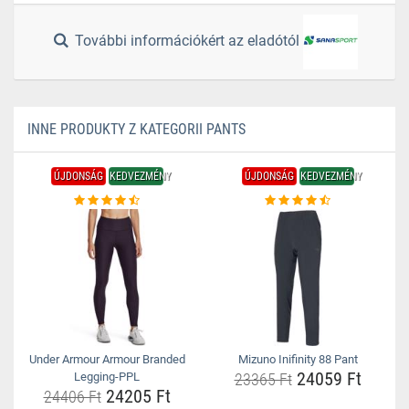
További információkért az eladótól
INNE PRODUKTY Z KATEGORII PANTS
ÚJDONSÁG
KEDVEZMÉNY
ÚJDONSÁG
KEDVEZMÉNY
Under Armour Armour Branded
Mizuno Inifinity 88 Pant
24059 Ft
Legging-PPL
23365 Ft
24205 Ft
24406 Ft