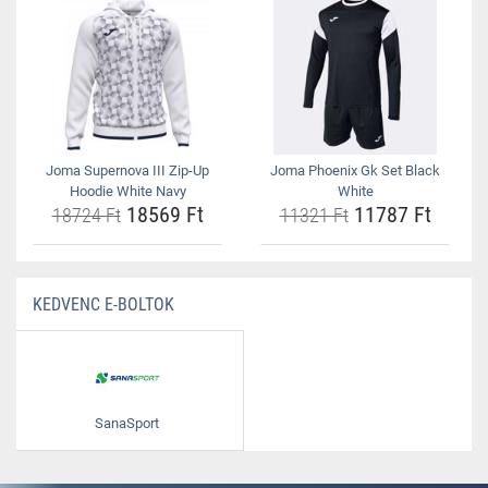
Joma Supernova III Zip-Up
Joma Phoenix Gk Set Black
Hoodie White Navy
White
18569 Ft
11787 Ft
18724 Ft
11321 Ft
KEDVENC E-BOLTOK
SanaSport