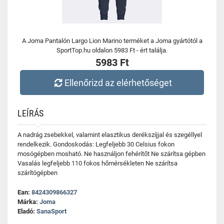
A Joma Pantalón Largo Lion Marino terméket a Joma gyártótól a
SportTop.hu oldalon 5983 Ft - ért találja.
5983 Ft
Ellenőrizd az elérhetőséget
LEÍRÁS
A nadrág zsebekkel, valamint elasztikus derékszíjjal és szegéllyel
rendelkezik. Gondoskodás: Legfeljebb 30 Celsius fokon
mosógépben mosható. Ne használjon fehérítőt Ne szárítsa gépben
Vasalás legfeljebb 110 fokos hőmérsékleten Ne szárítsa
szárítógépben
Ean:
8424309866327
Márka:
Joma
Eladó:
SanaSport