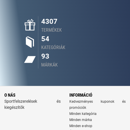
4307
TERMÉKEK
54
KATEGÓRIÁK
93
MÁRKÁK
O NÁS
INFORMÁCIÓ
Sportfelszerelések és
Kedvezményes kuponok és
kiegészítők
promóciók
Minden kategória
Minden márka
Minden e-shop