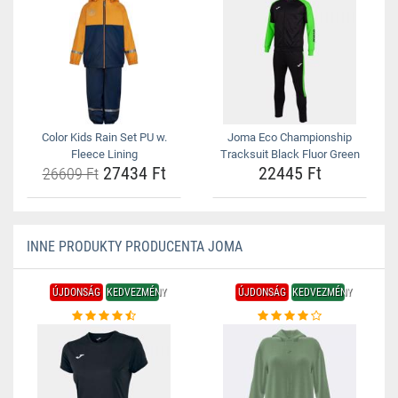
Color Kids Rain Set PU w.
Joma Eco Championship
Fleece Lining
Tracksuit Black Fluor Green
27434 Ft
22445 Ft
26609 Ft
INNE PRODUKTY PRODUCENTA JOMA
ÚJDONSÁG
KEDVEZMÉNY
ÚJDONSÁG
KEDVEZMÉNY