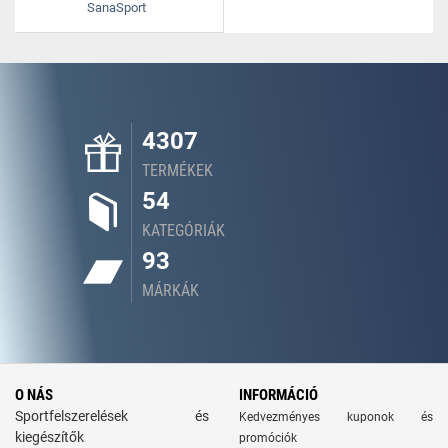
SanaSport
4307
TERMÉKEK
54
KATEGÓRIÁK
93
MÁRKÁK
O NÁS
INFORMÁCIÓ
Sportfelszerelések és
Kedvezményes kuponok és
kiegészítők
promóciók