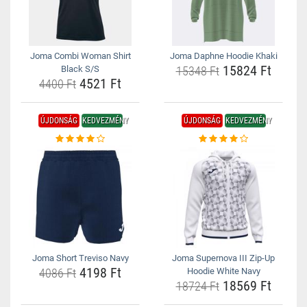
Joma Combi Woman Shirt
Joma Daphne Hoodie Khaki
15824 Ft
Black S/S
15348 Ft
4521 Ft
4400 Ft
ÚJDONSÁG
KEDVEZMÉNY
ÚJDONSÁG
KEDVEZMÉNY
Joma Short Treviso Navy
Joma Supernova III Zip-Up
4198 Ft
4086 Ft
Hoodie White Navy
18569 Ft
18724 Ft