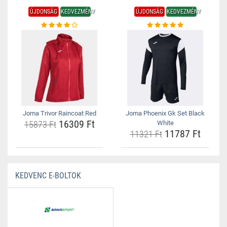
ÚJDONSÁG
KEDVEZMÉNY
ÚJDONSÁG
KEDVEZMÉNY
Joma Trivor Raincoat Red
Joma Phoenix Gk Set Black
16309 Ft
15873 Ft
White
11787 Ft
11321 Ft
KEDVENC E-BOLTOK