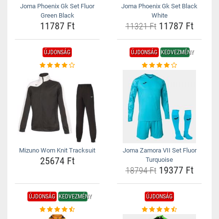
Joma Phoenix Gk Set Fluor
Joma Phoenix Gk Set Black
Green Black
White
11787 Ft
11787 Ft
11321 Ft
ÚJDONSÁG
ÚJDONSÁG
KEDVEZMÉNY
Mizuno Wom Knit Tracksuit
Joma Zamora VII Set Fluor
25674 Ft
Turquoise
19377 Ft
18794 Ft
ÚJDONSÁG
KEDVEZMÉNY
ÚJDONSÁG