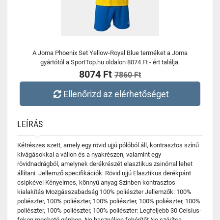
A Joma Phoenix Set Yellow-Royal Blue terméket a Joma
gyártótól a SportTop.hu oldalon 8074 Ft - ért találja.
8074 Ft
7860 Ft
Ellenőrizd az elérhetőséget
LEÍRÁS
Kétrészes szett, amely egy rövid ujjú pólóból áll, kontrasztos színű
kivágásokkal a vállon és a nyakrészen, valamint egy
rövidnadrágból, amelynek derékrészét elasztikus zsinórral lehet
állítani. Jellemző specifikációk: Rövid ujjú Elasztikus derékpánt
csipkével Kényelmes, könnyű anyag Színben kontrasztos
kialakítás Mozgásszabadság 100% poliészter Jellemzők: 100%
poliészter, 100% poliészter, 100% poliészter, 100% poliészter, 100%
poliészter, 100% poliészter, 100% poliészter: Legfeljebb 30 Celsius-
fokon mosható gépben. Ne használjon fehérítőt Ne szárítsa