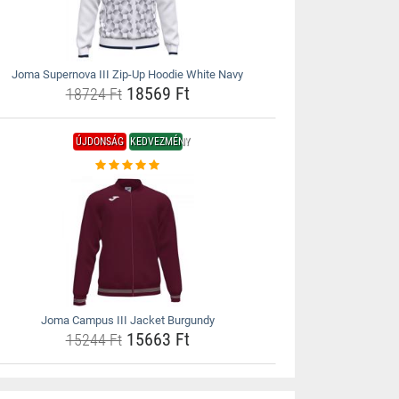
Joma Supernova III Zip-Up Hoodie White Navy
18569 Ft
18724 Ft
ÚJDONSÁG
KEDVEZMÉNY
Joma Campus III Jacket Burgundy
15663 Ft
15244 Ft