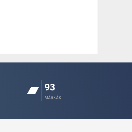
93
MÁRKÁK