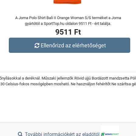
A Joma Polo Shirt Bali II Orange Woman S/S terméket a Joma
gyártótól a SportTop.hu oldalon 9511 Ft - ért találja.
9511 Ft
Ellenőrizd az elérhetőséget
zőnyílásokkal a deréknál. Műszaki jellemzők Rövid ujjú Bordázott mandzsetta P
b 30 Celsius-fokos mosógépben mosható. Ne használjon fehérítőt Ne szárítsa 
További információkért az eladótól