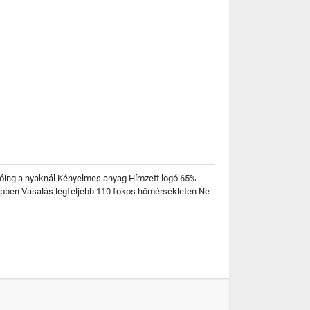
ólóing a nyaknál Kényelmes anyag Hímzett logó 65%
gépben Vasalás legfeljebb 110 fokos hőmérsékleten Ne