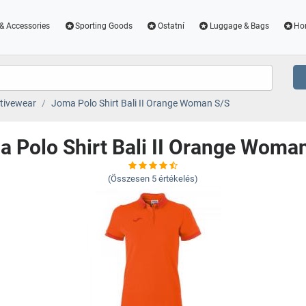
& Accessories
Sporting Goods
Ostatní
Luggage & Bags
Ho
tivewear
Joma Polo Shirt Bali II Orange Woman S/S
 Polo Shirt Bali II Orange Woma
(Összesen
5
értékelés)