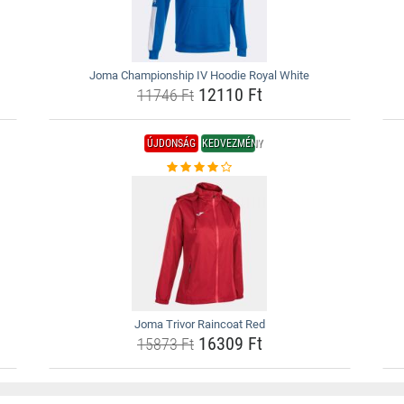
Joma Championship IV Hoodie Royal White
12110 Ft
11746 Ft
ÚJDONSÁG
KEDVEZMÉNY
Joma Trivor Raincoat Red
16309 Ft
15873 Ft