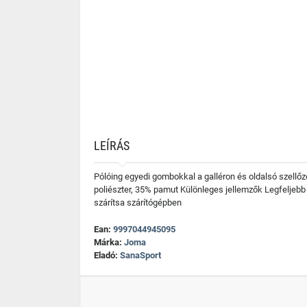
LEÍRÁS
Pólóing egyedi gombokkal a galléron és oldalsó szellő
poliészter, 35% pamut Különleges jellemzők Legfeljeb
szárítsa szárítógépben
Ean:
9997044945095
Márka:
Joma
Eladó:
SanaSport