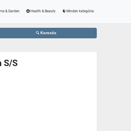
me & Garden
Health & Beauty
Minden kategória
Keresés
n S/S