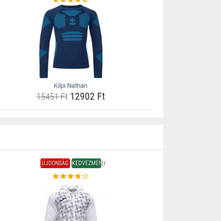
Kilpi Nathan
12902 Ft
15451 Ft
ÚJDONSÁG
KEDVEZMÉNY