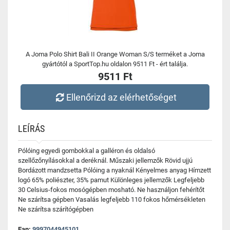
A Joma Polo Shirt Bali II Orange Woman S/S terméket a Joma
gyártótól a SportTop.hu oldalon 9511 Ft - ért találja.
9511 Ft
Ellenőrizd az elérhetőséget
LEÍRÁS
Pólóing egyedi gombokkal a galléron és oldalsó
szellőzőnyílásokkal a deréknál. Műszaki jellemzők Rövid ujjú
Bordázott mandzsetta Pólóing a nyaknál Kényelmes anyag Hímzett
logó 65% poliészter, 35% pamut Különleges jellemzők Legfeljebb
30 Celsius-fokos mosógépben mosható. Ne használjon fehérítőt
Ne szárítsa gépben Vasalás legfeljebb 110 fokos hőmérsékleten
Ne szárítsa szárítógépben
Ean:
9997044945101