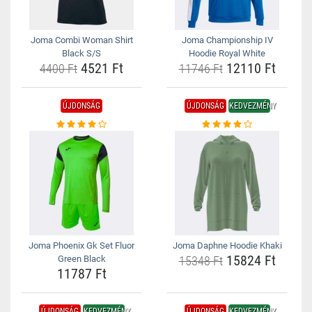
Joma Combi Woman Shirt
Joma Championship IV
Black S/S
Hoodie Royal White
4521 Ft
12110 Ft
4400 Ft
11746 Ft
ÚJDONSÁG
ÚJDONSÁG
KEDVEZMÉNY
Joma Phoenix Gk Set Fluor
Joma Daphne Hoodie Khaki
15824 Ft
Green Black
15348 Ft
11787 Ft
ÚJDONSÁG
KEDVEZMÉNY
ÚJDONSÁG
KEDVEZMÉNY