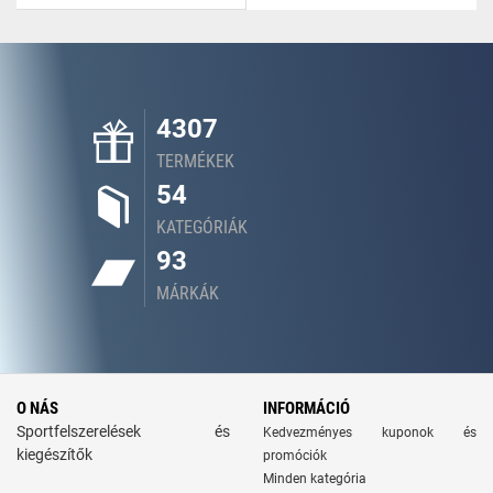
4307
TERMÉKEK
54
KATEGÓRIÁK
93
MÁRKÁK
O NÁS
INFORMÁCIÓ
Sportfelszerelések és
Kedvezményes kuponok és
kiegészítők
promóciók
Minden kategória