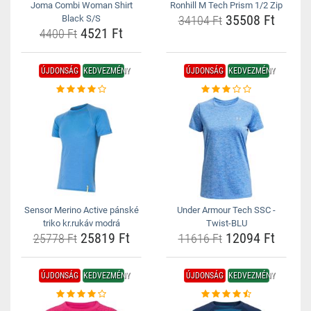
Joma Combi Woman Shirt
Ronhill M Tech Prism 1/2 Zip
35508 Ft
Black S/S
34104 Ft
4521 Ft
4400 Ft
ÚJDONSÁG
KEDVEZMÉNY
ÚJDONSÁG
KEDVEZMÉNY
Sensor Merino Active pánské
Under Armour Tech SSC -
triko kr.rukáv modrá
Twist-BLU
25819 Ft
12094 Ft
25778 Ft
11616 Ft
ÚJDONSÁG
KEDVEZMÉNY
ÚJDONSÁG
KEDVEZMÉNY