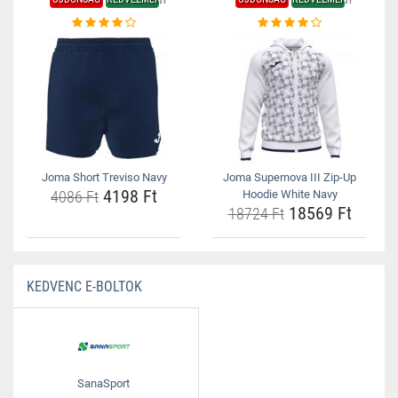
Joma Short Treviso Navy
Joma Supernova III Zip-Up
4198 Ft
4086 Ft
Hoodie White Navy
18569 Ft
18724 Ft
KEDVENC E-BOLTOK
SanaSport