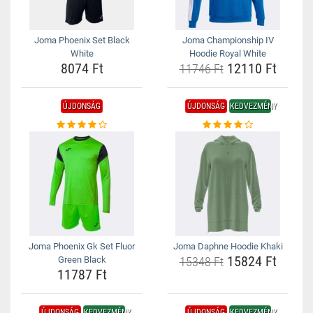
Joma Phoenix Set Black
Joma Championship IV
White
Hoodie Royal White
8074 Ft
12110 Ft
11746 Ft
ÚJDONSÁG
ÚJDONSÁG
KEDVEZMÉNY
Joma Phoenix Gk Set Fluor
Joma Daphne Hoodie Khaki
15824 Ft
Green Black
15348 Ft
11787 Ft
ÚJDONSÁG
KEDVEZMÉNY
ÚJDONSÁG
KEDVEZMÉNY