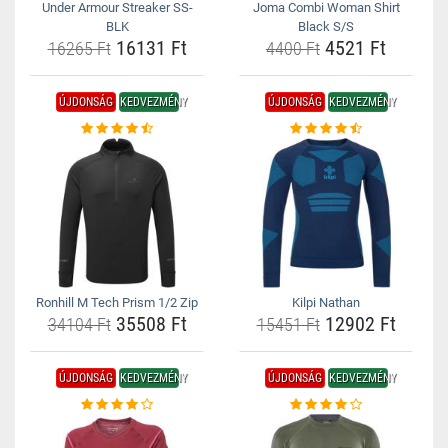
Under Armour Streaker SS-
Joma Combi Woman Shirt
BLK
Black S/S
16131 Ft
4521 Ft
16265 Ft
4400 Ft
ÚJDONSÁG
KEDVEZMÉNY
ÚJDONSÁG
KEDVEZMÉNY
Ronhill M Tech Prism 1/2 Zip
Kilpi Nathan
35508 Ft
12902 Ft
34104 Ft
15451 Ft
ÚJDONSÁG
KEDVEZMÉNY
ÚJDONSÁG
KEDVEZMÉNY