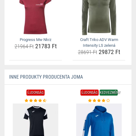
Progress Mw Nkrz
Craft Triko ADV Warm
21783 Ft
21964 Ft
Intensity LS zelená
29872 Ft
28691 Ft
INNE PRODUKTY PRODUCENTA JOMA
ÚJDONSÁG
ÚJDONSÁG
KEDVEZMÉNY