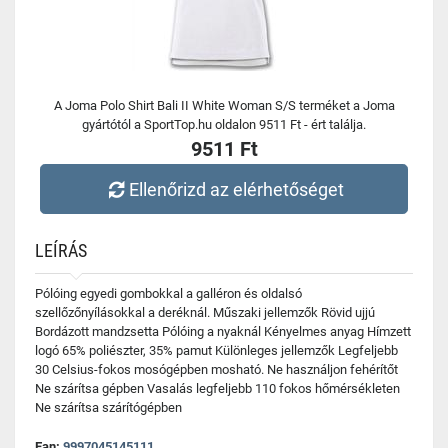
A Joma Polo Shirt Bali II White Woman S/S terméket a Joma
gyártótól a SportTop.hu oldalon 9511 Ft - ért találja.
9511 Ft
Ellenőrizd az elérhetőséget
LEÍRÁS
Pólóing egyedi gombokkal a galléron és oldalsó
szellőzőnyílásokkal a deréknál. Műszaki jellemzők Rövid ujjú
Bordázott mandzsetta Pólóing a nyaknál Kényelmes anyag Hímzett
logó 65% poliészter, 35% pamut Különleges jellemzők Legfeljebb
30 Celsius-fokos mosógépben mosható. Ne használjon fehérítőt
Ne szárítsa gépben Vasalás legfeljebb 110 fokos hőmérsékleten
Ne szárítsa szárítógépben
Ean:
9997045145111