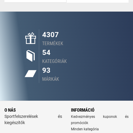
4307
TERMÉKEK
54
KATEGÓRIÁK
93
MÁRKÁK
O NÁS
INFORMÁCIÓ
Sportfelszerelések és
Kedvezményes kuponok és
kiegészítők
promóciók
Minden kategória