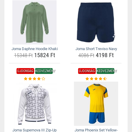
Joma Daphne Hoodie Khaki
Joma Short Treviso Navy
15824 Ft
4198 Ft
15348 Ft
4086 Ft
ÚJDONSÁG
KEDVEZMÉNY
ÚJDONSÁG
KEDVEZMÉNY
Joma Supernova III Zip-Up
Joma Phoenix Set Yellow-