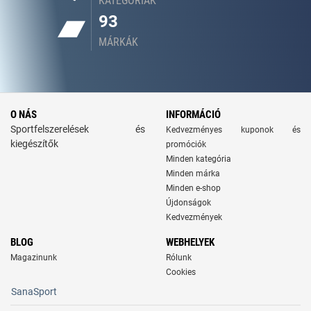
KATEGÓRIÁK
93
MÁRKÁK
O NÁS
INFORMÁCIÓ
Sportfelszerelések és
Kedvezményes kuponok és
kiegészítők
promóciók
Minden kategória
Minden márka
Minden e-shop
Újdonságok
Kedvezmények
BLOG
WEBHELYEK
Magazinunk
Rólunk
Cookies
SanaSport