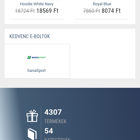
Hoodie White Navy
Royal Blue
18569 Ft
8074 Ft
18724 Ft
7860 Ft
KEDVENC E-BOLTOK
SanaSport
4307
TERMÉKEK
54