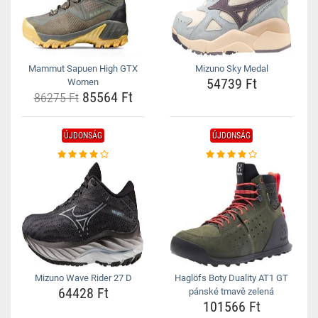
Mammut Sapuen High GTX
Mizuno Sky Medal
54739 Ft
Women
85564 Ft
86275 Ft
ÚJDONSÁG
ÚJDONSÁG
Mizuno Wave Rider 27 D
Haglöfs Boty Duality AT1 GT
64428 Ft
pánské tmavě zelená
101566 Ft