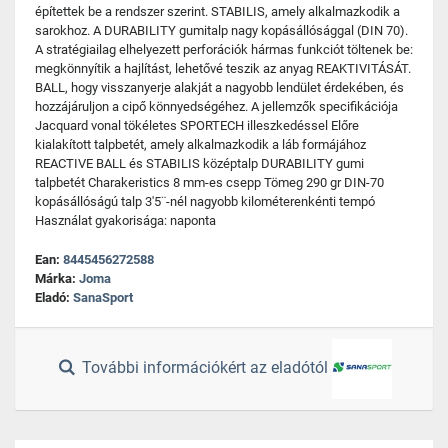
építettek be a rendszer szerint. STABILIS, amely alkalmazkodik a
sarokhoz. A DURABILITY gumitalp nagy kopásállósággal (DIN 70).
A stratégiailag elhelyezett perforációk hármas funkciót töltenek be:
megkönnyítik a hajlítást, lehetővé teszik az anyag REAKTIVITÁSÁT.
BALL, hogy visszanyerje alakját a nagyobb lendület érdekében, és
hozzájáruljon a cipő könnyedségéhez. A jellemzők specifikációja
Jacquard vonal tökéletes SPORTECH illeszkedéssel Előre
kialakított talpbetét, amely alkalmazkodik a láb formájához
REACTIVE BALL és STABILIS középtalp DURABILITY gumi
talpbetét Charakeristics 8 mm-es csepp Tömeg 290 gr DIN-70
kopásállóságú talp 3'5¨-nél nagyobb kilométerenkénti tempó
Használat gyakorisága: naponta
Ean:
8445456272588
Márka:
Joma
Eladó:
SanaSport
További információkért az eladótól