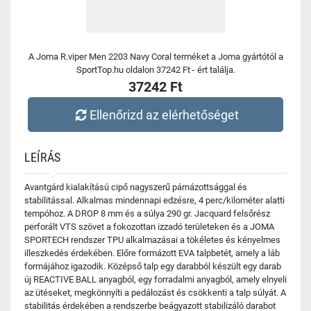
A Joma R.viper Men 2203 Navy Coral terméket a Joma gyártótól a
SportTop.hu oldalon 37242 Ft - ért találja.
37242 Ft
Ellenőrizd az elérhetőséget
LEÍRÁS
Avantgárd kialakítású cipő nagyszerű párnázottsággal és
stabilitással. Alkalmas mindennapi edzésre, 4 perc/kilométer alatti
tempóhoz. A DROP 8 mm és a súlya 290 gr. Jacquard felsőrész
perforált VTS szövet a fokozottan izzadó területeken és a JOMA
SPORTECH rendszer TPU alkalmazásai a tökéletes és kényelmes
illeszkedés érdekében. Előre formázott EVA talpbetét, amely a láb
formájához igazodik. Középső talp egy darabból készült egy darab
új REACTIVE BALL anyagból, egy forradalmi anyagból, amely elnyeli
az ütéseket, megkönnyíti a pedálozást és csökkenti a talp súlyát. A
stabilitás érdekében a rendszerbe beágyazott stabilizáló darabot