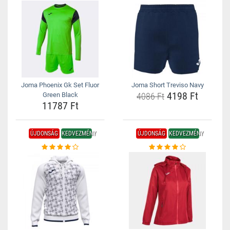
Joma Phoenix Gk Set Fluor
Joma Short Treviso Navy
4198 Ft
Green Black
4086 Ft
11787 Ft
ÚJDONSÁG
KEDVEZMÉNY
ÚJDONSÁG
KEDVEZMÉNY