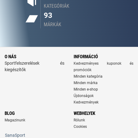
KATEGÓRIÁK
93
MÁRKÁK
O NÁS
INFORMÁCIÓ
Sportfelszerelések és
Kedvezményes kuponok és
kiegészítők
promóciók
Minden kategória
Minden márka
Minden e-shop
Újdonságok
Kedvezmények
BLOG
WEBHELYEK
Magazinunk
Rólunk
Cookies
SanaSport