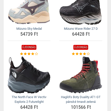
Mizuno Sky Medal
Mizuno Wave Rider 27 D
54739 Ft
64428 Ft
ÚJDONSÁG
ÚJDONSÁG
The North Face W Vectiv
Haglöfs Boty Duality AT1 GT
Exploris 2 Futurelight
pánské tmavě zelená
64428 Ft
101566 Ft