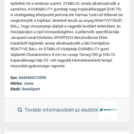
építettek be a rendszer szerint. STABILIS, amely alkalmazkodik a
sarokhoz. A DURABILITY gumitalp nagy kopásállósággal (DIN 70).
A stratégiailag elhelyezett perforációk hármas funkciót töltenek be:
megkönnyítik a hajlítást, lehetővé teszik az anyag REAKTIVITÁSÁT.
BALL, hogy visszanyerje alakját a nagyobb lendület érdekében, és
hozzájáruljon a cipő könnyedségéhez. A jellemzők specifikációja
Jacquard vonal tökéletes SPORTECH illeszkedéssel Előre
kialakított talpbetét, amely alkalmazkodik a láb formájához
REACTIVE BALL és STABILIS középtalp DURABILITY gumi
talpbetét Charakeristics 8 mm-es csepp Tömeg 290 gr DIN-70
kopásállóságú talp 3'5¨-nél nagyobb kilométerenkénti tempó
Használat gyakorisága: naponta
Ean:
8445456272595
Márka:
Joma
Eladó:
SanaSport
További információkért az eladótól