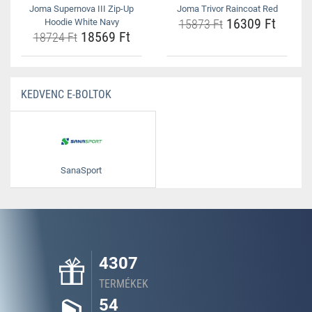
Joma Supernova III Zip-Up
Joma Trivor Raincoat Red
16309 Ft
Hoodie White Navy
15873 Ft
18569 Ft
18724 Ft
KEDVENC E-BOLTOK
SanaSport
4307
TERMÉKEK
54