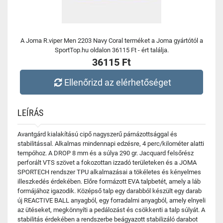
A Joma R.viper Men 2203 Navy Coral terméket a Joma gyártótól a
SportTop.hu oldalon 36115 Ft - ért találja.
36115 Ft
Ellenőrizd az elérhetőséget
LEÍRÁS
Avantgárd kialakítású cipő nagyszerű párnázottsággal és
stabilitással. Alkalmas mindennapi edzésre, 4 perc/kilométer alatti
tempóhoz. A DROP 8 mm és a súlya 290 gr. Jacquard felsőrész
perforált VTS szövet a fokozottan izzadó területeken és a JOMA
SPORTECH rendszer TPU alkalmazásai a tökéletes és kényelmes
illeszkedés érdekében. Előre formázott EVA talpbetét, amely a láb
formájához igazodik. Középső talp egy darabból készült egy darab
új REACTIVE BALL anyagból, egy forradalmi anyagból, amely elnyeli
az ütéseket, megkönnyíti a pedálozást és csökkenti a talp súlyát. A
stabilitás érdekében a rendszerbe beágyazott stabilizáló darabot