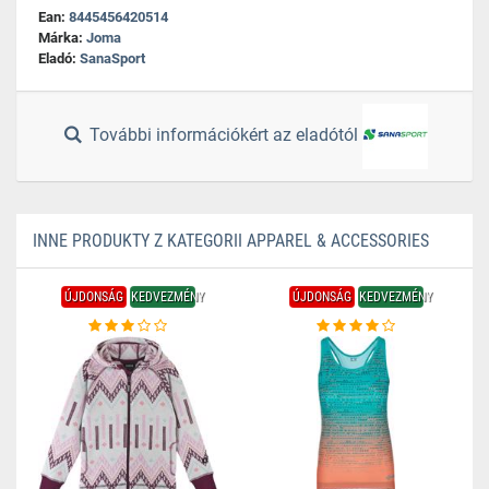
Ean:
8445456420514
Márka:
Joma
Eladó:
SanaSport
További információkért az eladótól
INNE PRODUKTY Z KATEGORII APPAREL & ACCESSORIES
ÚJDONSÁG
KEDVEZMÉNY
ÚJDONSÁG
KEDVEZMÉNY