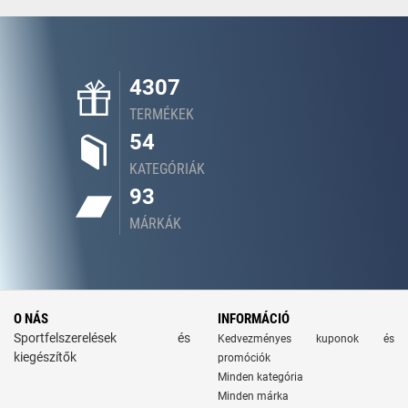
4307
TERMÉKEK
54
KATEGÓRIÁK
93
MÁRKÁK
O NÁS
INFORMÁCIÓ
Sportfelszerelések és
Kedvezményes kuponok és
kiegészítők
promóciók
Minden kategória
Minden márka