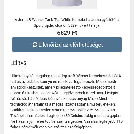
A Joma R-Winner Tank Top White terméket a Joma gyártótól a
SportTop.hu oldalon 5829 Ft - ért találja.
5829 Ft
Ellenőrizd az elérhetőséget
LEÍRÁS
Ultrakönnyű és rugalmas tank top az R-Winner termékcsaládból.A
hát és az oldalak könnyű és rendkívül légáteresztő Micro mesh
anyagból készültek, amely jó légáteresztő képességet biztosít
sportolás közben. Jellemzők: Függőzsinórok Kerek nyakkivágás
Női úszás hátsó típus Könnyű sztreccs anyag Micro-Mesh
technológiát tartalmaz a magas izzadtságtartalmú területeken.
Csökkenti a kellemetlen szagokat 95% poliészter, 5% elasztán
További információk: Legfeljebb 30 Celsius-fokig mosható gépben.
Ne használjon fehérítőt Ne szárítsa gépben Vasalás legfeljebb 110
fokos hőmérsékleten Ne szárítsa szárítógépben