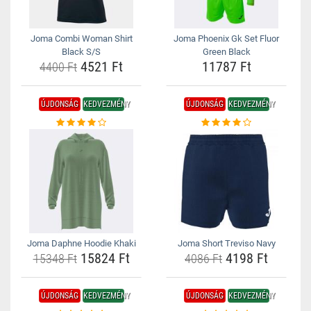
Joma Combi Woman Shirt
Joma Phoenix Gk Set Fluor
Black S/S
Green Black
4521 Ft
11787 Ft
4400 Ft
ÚJDONSÁG
KEDVEZMÉNY
ÚJDONSÁG
KEDVEZMÉNY
Joma Daphne Hoodie Khaki
Joma Short Treviso Navy
15824 Ft
4198 Ft
15348 Ft
4086 Ft
ÚJDONSÁG
KEDVEZMÉNY
ÚJDONSÁG
KEDVEZMÉNY