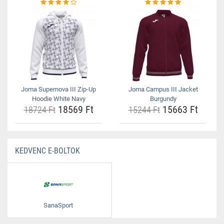
Joma Supernova III Zip-Up
Joma Campus III Jacket
Hoodie White Navy
Burgundy
18569 Ft
15663 Ft
18724 Ft
15244 Ft
KEDVENC E-BOLTOK
SanaSport