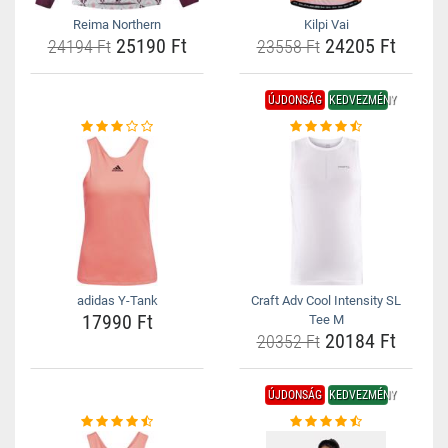
Reima Northern
Kilpi Vai
25190 Ft
24205 Ft
24194 Ft
23558 Ft
ÚJDONSÁG
KEDVEZMÉNY
adidas Y-Tank
Craft Adv Cool Intensity SL
17990 Ft
Tee M
20184 Ft
20352 Ft
ÚJDONSÁG
KEDVEZMÉNY