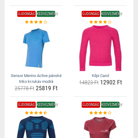
ÚJDONSÁG
KEDVEZMÉNY
ÚJDONSÁG
KEDVEZMÉNY
Sensor Merino Active pánské
Kilpi Carol
12902 Ft
triko kr.rukáv modrá
14823 Ft
25819 Ft
25778 Ft
ÚJDONSÁG
KEDVEZMÉNY
ÚJDONSÁG
KEDVEZMÉNY