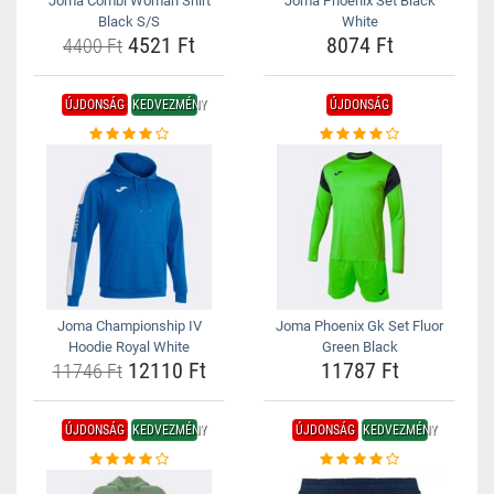
Joma Combi Woman Shirt
Joma Phoenix Set Black
Black S/S
White
4521 Ft
8074 Ft
4400 Ft
ÚJDONSÁG
KEDVEZMÉNY
ÚJDONSÁG
Joma Championship IV
Joma Phoenix Gk Set Fluor
Hoodie Royal White
Green Black
12110 Ft
11787 Ft
11746 Ft
ÚJDONSÁG
KEDVEZMÉNY
ÚJDONSÁG
KEDVEZMÉNY