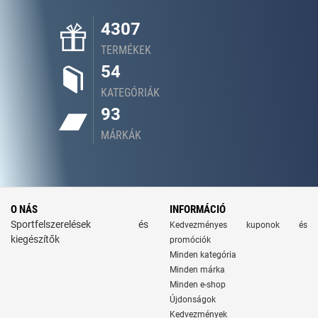
4307
TERMÉKEK
54
KATEGÓRIÁK
93
MÁRKÁK
O NÁS
INFORMÁCIÓ
Sportfelszerelések és
Kedvezményes kuponok és
kiegészítők
promóciók
Minden kategória
Minden márka
Minden e-shop
Újdonságok
Kedvezmények