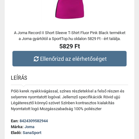
A Joma Record II Short Sleeve T-Shirt Fluor Pink Black terméket
a Joma gyártótól a SportTop.hu oldalon 5829 Ft - ért találja.
5829 Ft
Ellenőrizd az elérhetőséget
LEÍRÁS
Póló kerek nyakkivágással, színes részletekkel a felső részen és
selyemre nyomtatott logóval. Jellemző specifikációk Rövid ujjú
Légáteresztő könnyű szövet Színben kontrasztos kialakítás
Nyomtatott logó Mozgásszabadság 100% poliészter
Ean:
8424309582944
Márka:
Joma
Eladó:
SanaSport