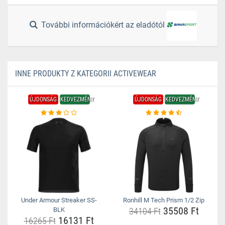
További információkért az eladótól
INNE PRODUKTY Z KATEGORII ACTIVEWEAR
ÚJDONSÁG
KEDVEZMÉNY
ÚJDONSÁG
KEDVEZMÉNY
Under Armour Streaker SS-
Ronhill M Tech Prism 1/2 Zip
35508 Ft
BLK
34104 Ft
16131 Ft
16265 Ft