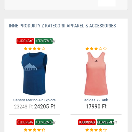
INNE PRODUKTY Z KATEGORII APPAREL & ACCESSORIES
ÚJDONSÁG
KEDVEZMÉNY
Sensor Merino Air Explore
adidas Y-Tank
24205 Ft
17990 Ft
23248 Ft
ÚJDONSÁG
KEDVEZMÉNY
ÚJDONSÁG
KEDVEZMÉNY