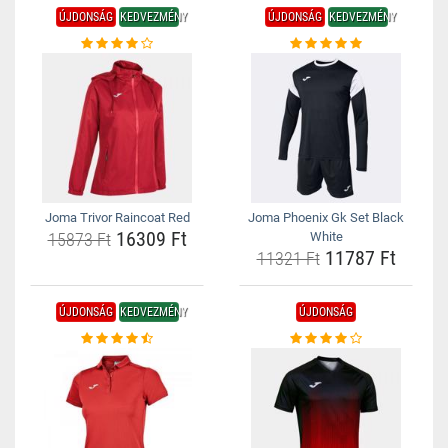
ÚJDONSÁG
KEDVEZMÉNY
ÚJDONSÁG
KEDVEZMÉNY
Joma Trivor Raincoat Red
Joma Phoenix Gk Set Black
16309 Ft
15873 Ft
White
11787 Ft
11321 Ft
ÚJDONSÁG
KEDVEZMÉNY
ÚJDONSÁG