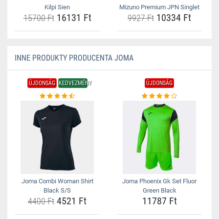
Kilpi Sien
Mizuno Premium JPN Singlet
16131 Ft
10334 Ft
15700 Ft
9927 Ft
INNE PRODUKTY PRODUCENTA JOMA
ÚJDONSÁG
KEDVEZMÉNY
ÚJDONSÁG
Joma Combi Woman Shirt
Joma Phoenix Gk Set Fluor
Black S/S
Green Black
4521 Ft
11787 Ft
4400 Ft