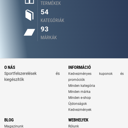
TERMÉKEK
54
KATEGÓRIÁK
93
MÁRKÁK
O NÁS
INFORMÁCIÓ
Sportfelszerelések és
Kedvezményes kuponok és
kiegészítők
promóciók
Minden kategória
Minden márka
Minden e-shop
Újdonságok
Kedvezmények
BLOG
WEBHELYEK
Magazinunk
Rólunk