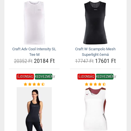
Craft Adv Cool Intensity SL
Craft W Scampolo Mesh
Tee M
Superlight černá
20184 Ft
17601 Ft
20352 Ft
17747 Ft
ÚJDONSÁG
KEDVEZMÉNY
ÚJDONSÁG
KEDVEZMÉNY