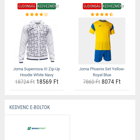
ÚJDONSÁG
KEDVEZMÉNY
ÚJDONSÁG
KEDVEZMÉNY
Joma Supernova III Zip-Up
Joma Phoenix Set Yellow-
Hoodie White Navy
Royal Blue
18569 Ft
8074 Ft
18724 Ft
7860 Ft
KEDVENC E-BOLTOK