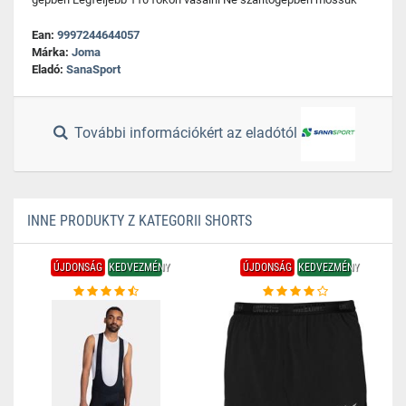
Ean:
9997244644057
Márka:
Joma
Eladó:
SanaSport
További információkért az eladótól
INNE PRODUKTY Z KATEGORII SHORTS
ÚJDONSÁG
KEDVEZMÉNY
ÚJDONSÁG
KEDVEZMÉNY