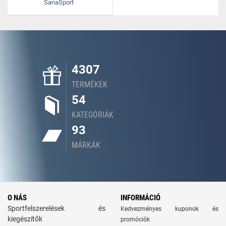
SanaSport
4307
TERMÉKEK
54
KATEGÓRIÁK
93
MÁRKÁK
O NÁS
INFORMÁCIÓ
Sportfelszerelések és
Kedvezményes kuponok és
kiegészítők
promóciók