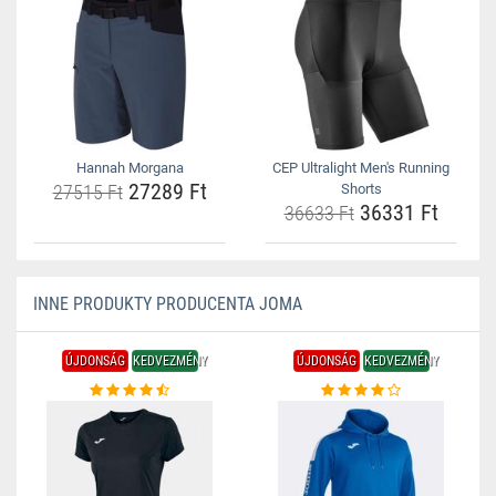
Hannah Morgana
CEP Ultralight Men's Running
27289 Ft
27515 Ft
Shorts
36331 Ft
36633 Ft
INNE PRODUKTY PRODUCENTA JOMA
ÚJDONSÁG
KEDVEZMÉNY
ÚJDONSÁG
KEDVEZMÉNY