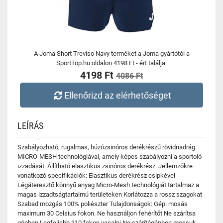
A Joma Short Treviso Navy terméket a Joma gyártótól a
SportTop.hu oldalon 4198 Ft - ért találja.
4198 Ft
4086 Ft
Ellenőrizd az elérhetőséget
LEÍRÁS
Szabályozható, rugalmas, húzózsinóros derékrészű rövidnadrág.
MICRO-MESH technológiával, amely képes szabályozni a sportoló
izzadását. Állítható elasztikus zsinóros derékrész. Jellemzőkre
vonatkozó specifikációk: Elasztikus derékrész csipkével
Légáteresztő könnyű anyag Micro-Mesh technológiát tartalmaz a
magas izzadtságtartalmú területeken Korlátozza a rossz szagokat
Szabad mozgás 100% poliészter Tulajdonságok: Gépi mosás
maximum 30 Celsius fokon. Ne használjon fehérítőt Ne szárítsa
gépben Legfeljebb 110 fokon vasalni Ne szárítógépben mossuk