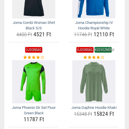
Joma Combi Woman Shirt
Joma Championship IV
Black S/S
Hoodie Royal White
4521 Ft
12110 Ft
4400 Ft
11746 Ft
ÚJDONSÁG
ÚJDONSÁG
KEDVEZMÉNY
Joma Phoenix Gk Set Fluor
Joma Daphne Hoodie Khaki
15824 Ft
Green Black
15348 Ft
11787 Ft