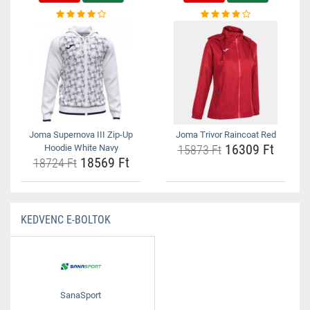
Joma Supernova III Zip-Up
Joma Trivor Raincoat Red
16309 Ft
Hoodie White Navy
15873 Ft
18569 Ft
18724 Ft
KEDVENC E-BOLTOK
SanaSport