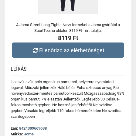
A Joma Street Long Tights Navy terméket a Joma gyártótól a
SportTop.hu oldalon 8119 Ft - ért találja.
8119 Ft
Ellenőrizd az elérhetőséget
LEÍRÁS
Hosszú, szűk póló organikus pamutból, selyemre nyomtatott
logóval. Műszaki jellemzők Háló bélés Puha sztreccs anyag Bio,
növényvédőszer-mentes pamutból készült Mozgásszabadság 93%
organikus pamut, 7% elasztán Jellemzők Legfeljebb 30 Celsius-
fokon mosható gépben. Ne használjon fehérítőt Ne szárítsa
gépben Vasalás legfeljebb 110 fokos hőmérsékleten Ne szárítsa
szárítógépben
Ean:
8424309669638
Márka:
Joma