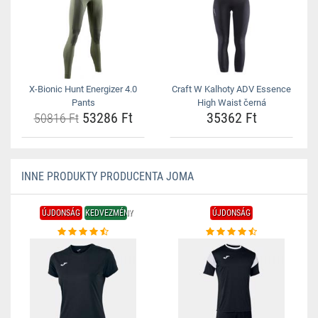
X-Bionic Hunt Energizer 4.0
Craft W Kalhoty ADV Essence
Pants
High Waist černá
53286 Ft
35362 Ft
50816 Ft
INNE PRODUKTY PRODUCENTA JOMA
ÚJDONSÁG
KEDVEZMÉNY
ÚJDONSÁG