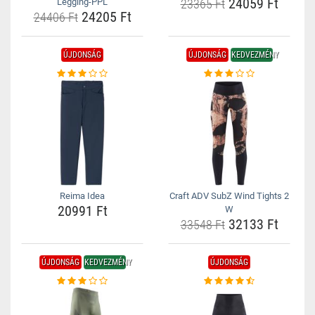
24059 Ft
Legging-PPL
23365 Ft
24205 Ft
24406 Ft
ÚJDONSÁG
ÚJDONSÁG
KEDVEZMÉNY
Reima Idea
Craft ADV SubZ Wind Tights 2
20991 Ft
W
32133 Ft
33548 Ft
ÚJDONSÁG
KEDVEZMÉNY
ÚJDONSÁG