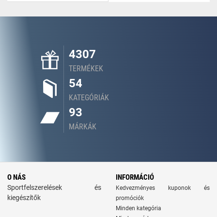
4307
TERMÉKEK
54
KATEGÓRIÁK
93
MÁRKÁK
O NÁS
INFORMÁCIÓ
Sportfelszerelések és
Kedvezményes kuponok és
kiegészítők
promóciók
Minden kategória