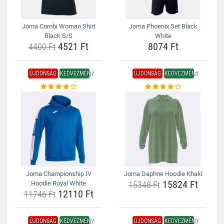
Joma Combi Woman Shirt
Joma Phoenix Set Black
Black S/S
White
4521 Ft
8074 Ft
4400 Ft
ÚJDONSÁG
KEDVEZMÉNY
ÚJDONSÁG
KEDVEZMÉNY
Joma Championship IV
Joma Daphne Hoodie Khaki
15824 Ft
Hoodie Royal White
15348 Ft
12110 Ft
11746 Ft
ÚJDONSÁG
KEDVEZMÉNY
ÚJDONSÁG
KEDVEZMÉNY