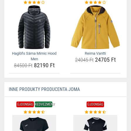
Haglöfs Särna Mimic Hood
Reima Vantti
24705 Ft
Men
24045 Ft
82190 Ft
84500 Ft
INNE PRODUKTY PRODUCENTA JOMA
ÚJDONSÁG
KEDVEZMÉNY
ÚJDONSÁG