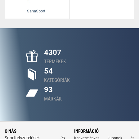
SanaSport
4307
TERMÉKEK
54
KATEGÓRIÁK
93
MÁRKÁK
O NÁS
INFORMÁCIÓ
Sportfelszerelések és
Kedvezményes kuponok és