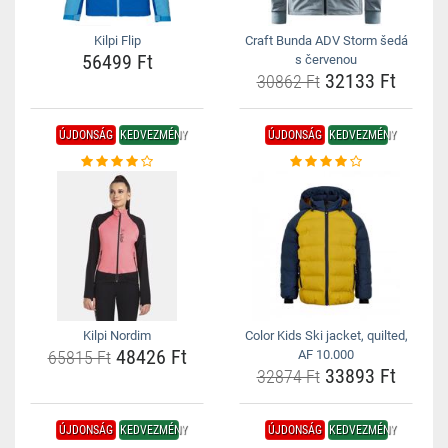
Kilpi Flip
Craft Bunda ADV Storm šedá
56499 Ft
s červenou
32133 Ft
30862 Ft
ÚJDONSÁG
KEDVEZMÉNY
ÚJDONSÁG
KEDVEZMÉNY
Kilpi Nordim
Color Kids Ski jacket, quilted,
48426 Ft
65815 Ft
AF 10.000
33893 Ft
32874 Ft
ÚJDONSÁG
KEDVEZMÉNY
ÚJDONSÁG
KEDVEZMÉNY