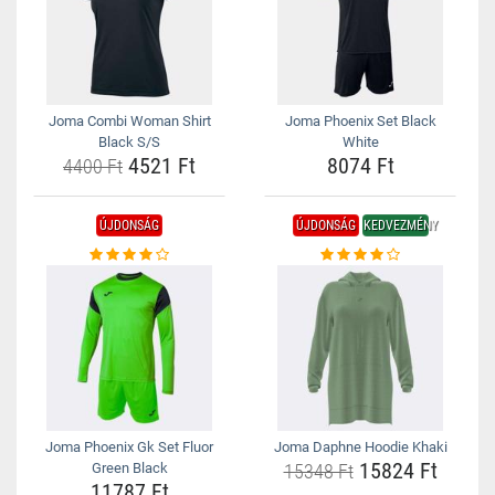
Joma Combi Woman Shirt
Joma Phoenix Set Black
Black S/S
White
4521 Ft
8074 Ft
4400 Ft
ÚJDONSÁG
ÚJDONSÁG
KEDVEZMÉNY
Joma Phoenix Gk Set Fluor
Joma Daphne Hoodie Khaki
15824 Ft
Green Black
15348 Ft
11787 Ft