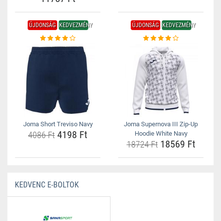
ÚJDONSÁG
KEDVEZMÉNY
ÚJDONSÁG
KEDVEZMÉNY
Joma Short Treviso Navy
Joma Supernova III Zip-Up
4198 Ft
4086 Ft
Hoodie White Navy
18569 Ft
18724 Ft
KEDVENC E-BOLTOK