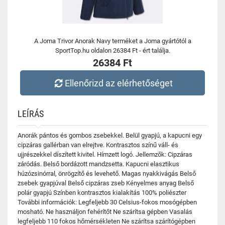
A Joma Trivor Anorak Navy terméket a Joma gyártótól a
SportTop.hu oldalon 26384 Ft - ért találja.
26384 Ft
Ellenőrizd az elérhetőséget
LEÍRÁS
Anorák pántos és gombos zsebekkel. Belül gyapjú, a kapucni egy
cipzáras gallérban van elrejtve. Kontrasztos színű váll- és
ujjrészekkel díszített kivitel. Hímzett logó. Jellemzők: Cipzáras
záródás. Belső bordázott mandzsetta. Kapucni elasztikus
húzózsinórral, önrögzítő és levehető. Magas nyakkivágás Belső
zsebek gyapjúval Belső cipzáras zseb Kényelmes anyag Belső
polár gyapjú Színben kontrasztos kialakítás 100% poliészter
További információk: Legfeljebb 30 Celsius-fokos mosógépben
mosható. Ne használjon fehérítőt Ne szárítsa gépben Vasalás
legfeljebb 110 fokos hőmérsékleten Ne szárítsa szárítógépben