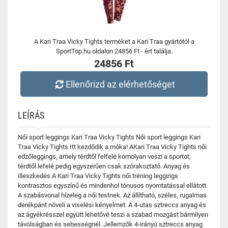
A Kari Traa Vicky Tights terméket a Kari Traa gyártótól a
SportTop.hu oldalon 24856 Ft - ért találja.
24856 Ft
Ellenőrizd az elérhetőséget
LEÍRÁS
Női sport leggings Kari Traa Vicky Tights Női sport leggings Kari
Traa Vicky Tights Itt kezdődik a móka! AKari Traa Vicky Tights női
edzőleggings, amely térdtől felfelé komolyan veszi a sportot,
térdtől lefelé pedig egyszerűen csak szórakoztató. Anyag és
illeszkedés A Kari Traa Vicky Tights női tréning leggings
kontrasztos egyszínű és mindenhol tónusos nyomtatással ellátott.
A szabásvonal hízeleg a női testnek. Az állítható, széles, rugalmas
derékpánt növeli a viselési kényelmet. A 4-utas sztreccs anyag és
az ágyékrésszel együtt lehetővé teszi a szabad mozgást bármilyen
távolságban és sebességnél. Jellemzők 4-irányú sztreccs anyag