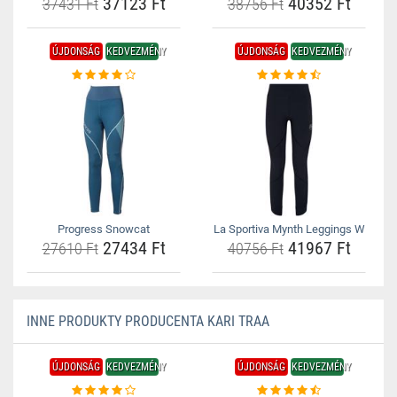
37123 Ft
40352 Ft
37431 Ft
38756 Ft
ÚJDONSÁG
KEDVEZMÉNY
ÚJDONSÁG
KEDVEZMÉNY
Progress Snowcat
La Sportiva Mynth Leggings W
27434 Ft
41967 Ft
27610 Ft
40756 Ft
INNE PRODUKTY PRODUCENTA KARI TRAA
ÚJDONSÁG
KEDVEZMÉNY
ÚJDONSÁG
KEDVEZMÉNY