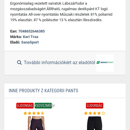
Ergonómiailag vezetett varratok Lábszárfodor a
mozgásszabadságért Állítható, rugalmas derékpánt KT logó
nyomtatás All-over nyomtatás Műszaki részletek 81% poliamid
19% elasztán. 87 % poliészter 13 % elasztán Illeszkedés.
Ean:
7048652646385
Márka:
Kari Traa
Eladó:
SanaSport
További információkért az eladótól
INNE PRODUKTY Z KATEGORII PANTS
ÚJDONSÁG
KEDVEZMÉNY
ÚJDONSÁG