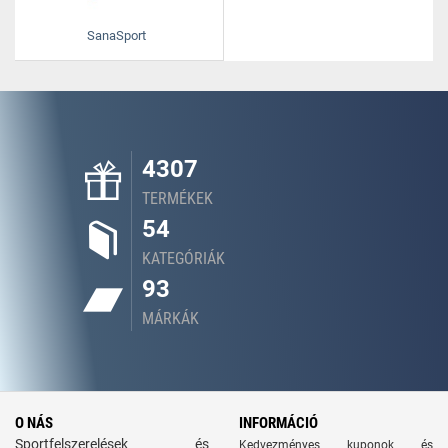
SanaSport
4307
TERMÉKEK
54
KATEGÓRIÁK
93
MÁRKÁK
O NÁS
INFORMÁCIÓ
Sportfelszerelések és
Kedvezményes kuponok és