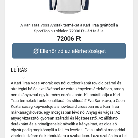
A Kari Traa Voss Anorak terméket a Kari Traa gyártótól a
SportTop.hu oldalon 72006 Ft - ért találja.
72006 Ft
Ellenőrizd az elérhetőséget
LEÍRÁS
A Kari Traa Voss Anorak egy női outdoor kabát rövid cipzárral és
stratégiai hálós szellőzéssel az extra kényelem érdekében, amely
nem hiányozhat egy kemény edzés során. Ki tanúsíthatja a Kari
Traa termékek funkcionalitását és stílusát? Eva Samková, a Cseh
Köztársaság képviselője a snowboard crossban és a Kari Traa
márkanagykövete, egy mozgásban lévő nő. Anyag és vágás: Az
anyag víztaszító, gyorsan száradó és légáteresztő. Az állítható
derékpánt és a hónaljpanelek növelik a kényelmet, az oldalsó
cipzár pedig megkönnyíti a fel- és levételt. Ezt a kabátot magaddal
viheted edzésre és kirándulásra a szabadban. Laza szabás és a fej