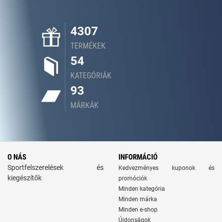
4307
TERMÉKEK
54
KATEGÓRIÁK
93
MÁRKÁK
O NÁS
INFORMÁCIÓ
Sportfelszerelések és
Kedvezményes kuponok és
kiegészítők
promóciók
Minden kategória
Minden márka
Minden e-shop
Újdonságok