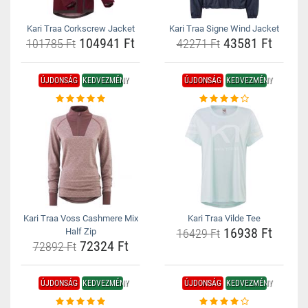
Kari Traa Corkscrew Jacket
Kari Traa Signe Wind Jacket
104941 Ft
43581 Ft
101785 Ft
42271 Ft
ÚJDONSÁG
KEDVEZMÉNY
ÚJDONSÁG
KEDVEZMÉNY
Kari Traa Voss Cashmere Mix
Kari Traa Vilde Tee
16938 Ft
Half Zip
16429 Ft
72324 Ft
72892 Ft
ÚJDONSÁG
KEDVEZMÉNY
ÚJDONSÁG
KEDVEZMÉNY