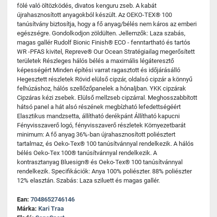
fölé való öltözködés, divatos kenguru zseb. A kabát
újrahasznosított anyagokból készült. Az OEKO-TEX® 100
tanúsítvány biztosítja, hogy a fő anyag/bélés nem káros az emberi
egészségre. Gondolkodjon zöldülten. Jellemzők: Laza szabás,
magas gallér Rudolf Bionic Finish® ECO - fenntartható és tartós
WR -PFAS kivitel, Repreve® Our Ocean Stratégiailag megerősített
területek Részleges hálós bélés a maximális légáteresztő
képességért Minden építési varrat ragasztott és időjárásálló
Hegesztett részletek Rövid elülső cipzár, oldalsó cipzár a könnyű
felhúzáshoz, hálós szellőzőpanelek a hónaljban. YKK cipzárak
Cipzáras kézi zsebek. Elülső mellzseb cipzárral. Meghosszabbított
hátsó panel a hát alsó részének megbízható lefedettségéért
Elasztikus mandzsetta, állítható derékpánt Állítható kapucni
Fényvisszaverő logó, fényvisszaverő részletek Környezetbarát
minimum: A fő anyag 36%-ban újrahasznosított poliésztert
tartalmaz, és Oeko-Tex® 100 tanúsítvánnyal rendelkezik. A hálós
bélés Oeko-Tex 100® tanúsítvánnyal rendelkezik. A
kontrasztanyag Bluesign® és Oeko-Tex® 100 tanúsítvánnyal
rendelkezik. Specifikációk: Anya 100% poliészter. 88% poliészter
12% elasztán. Szabás: Laza sziluett és magas gallér.
Ean:
7048652746146
Márka:
Kari Traa