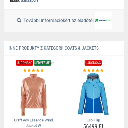
Eladó:
SanaSport
További információkért az eladótól
INNE PRODUKTY Z KATEGORII COATS & JACKETS
ÚJDONSÁG
KEDVEZMÉNY
ÚJDONSÁG
Craft Adv Essence Wind
Kilpi Flip
56499 Ft
Jacket W