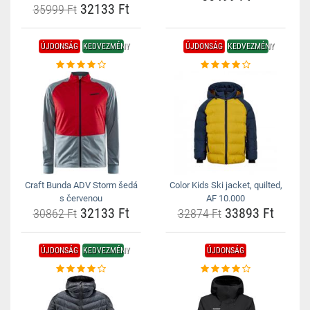
32133 Ft
35999 Ft
ÚJDONSÁG
KEDVEZMÉNY
ÚJDONSÁG
KEDVEZMÉNY
Craft Bunda ADV Storm šedá
Color Kids Ski jacket, quilted,
s červenou
AF 10.000
32133 Ft
33893 Ft
30862 Ft
32874 Ft
ÚJDONSÁG
KEDVEZMÉNY
ÚJDONSÁG