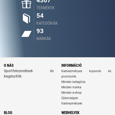
4307
TERMÉKEK
54
KATEGÓRIÁK
93
MÁRKÁK
O NÁS
INFORMÁCIÓ
Sportfelszerelések és
Kedvezményes kuponok és
kiegészítők
promóciók
Minden kategória
Minden márka
Minden e-shop
Újdonságok
Kedvezmények
BLOG
WEBHELYEK