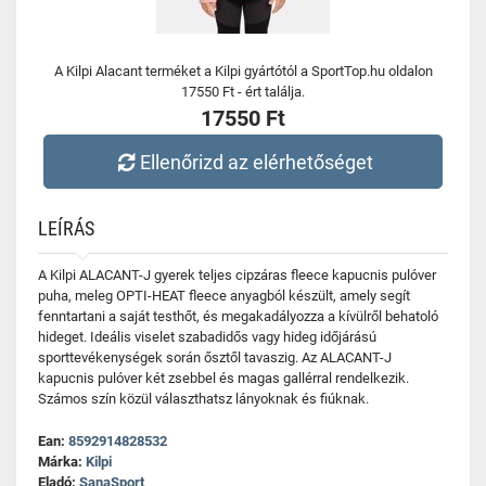
A Kilpi Alacant terméket a Kilpi gyártótól a SportTop.hu oldalon
17550 Ft - ért találja.
17550 Ft
Ellenőrizd az elérhetőséget
LEÍRÁS
A Kilpi ALACANT-J gyerek teljes cipzáras fleece kapucnis pulóver
puha, meleg OPTI-HEAT fleece anyagból készült, amely segít
fenntartani a saját testhőt, és megakadályozza a kívülről behatoló
hideget. Ideális viselet szabadidős vagy hideg időjárású
sporttevékenységek során ősztől tavaszig. Az ALACANT-J
kapucnis pulóver két zsebbel és magas gallérral rendelkezik.
Számos szín közül választhatsz lányoknak és fiúknak.
Ean:
8592914828532
Márka:
Kilpi
Eladó:
SanaSport