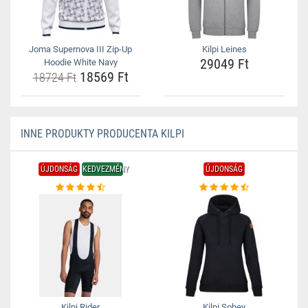
Joma Supernova III Zip-Up
Kilpi Leines
29049 Ft
Hoodie White Navy
18569 Ft
18724 Ft
INNE PRODUKTY PRODUCENTA KILPI
ÚJDONSÁG
KEDVEZMÉNY
ÚJDONSÁG
Kilpi Rider
Kilpi Sohey