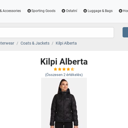
& Accessories
Sporting Goods
Ostatní
Luggage & Bags
Ho
terwear
Coats & Jackets
Kilpi Alberta
Kilpi Alberta
(Összesen
2
értékelés)