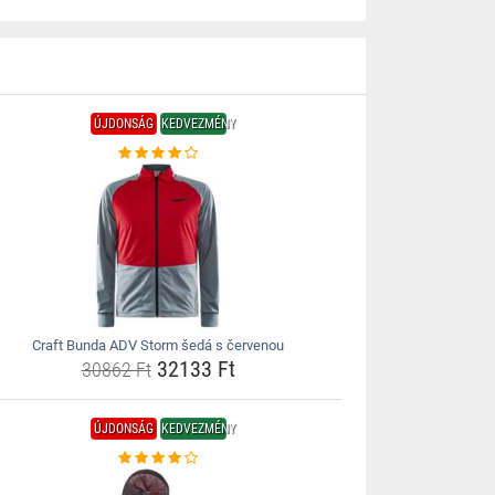
ÚJDONSÁG
KEDVEZMÉNY
Craft Bunda ADV Storm šedá s červenou
32133 Ft
30862 Ft
ÚJDONSÁG
KEDVEZMÉNY