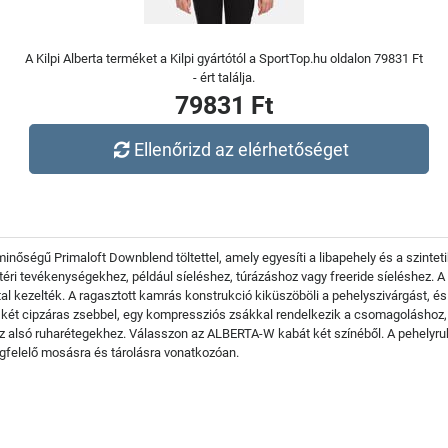
A Kilpi Alberta terméket a Kilpi gyártótól a SportTop.hu oldalon 79831 Ft
- ért találja.
79831 Ft
Ellenőrizd az elérhetőséget
inőségű Primaloft Downblend töltettel, amely egyesíti a libapehely és a szintet
éri tevékenységekhez, például síeléshez, túrázáshoz vagy freeride síeléshez. A 
l kezelték. A ragasztott kamrás konstrukció kiküszöböli a pehelyszivárgást, és 
át két cipzáras zsebbel, egy kompressziós zsákkal rendelkezik a csomagoláshoz, é
z alsó ruharétegekhez. Válasszon az ALBERTA-W kabát két színéből. A pehelyr
gfelelő mosásra és tárolásra vonatkozóan.