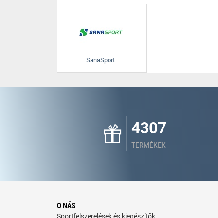
SanaSport
4307
TERMÉKEK
O NÁS
Sportfelszerelések és kiegészítők