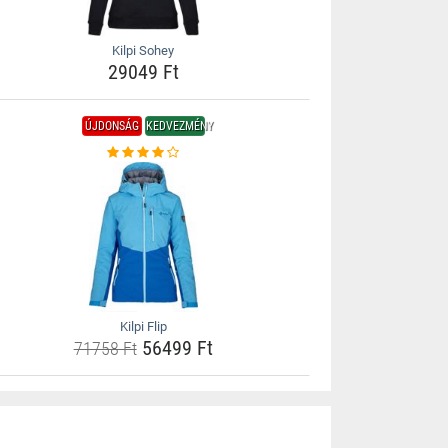
Kilpi Sohey
29049 Ft
ÚJDONSÁG
KEDVEZMÉNY
Kilpi Flip
56499 Ft
71758 Ft