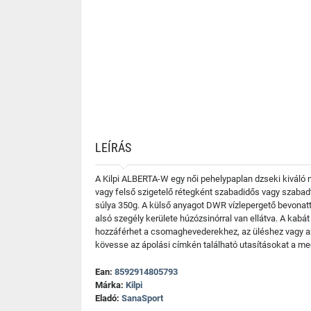
LEÍRÁS
A Kilpi ALBERTA-W egy női pehelypaplan dzseki kiváló m
vagy felső szigetelő rétegként szabadidős vagy szabadt
súlya 350g. A külső anyagot DWR vízlepergető bevonatta
alsó szegély kerülete húzózsinórral van ellátva. A kab
hozzáférhet a csomaghevederekhez, az üléshez vagy a
kövesse az ápolási címkén található utasításokat a me
Ean:
8592914805793
Márka:
Kilpi
Eladó:
SanaSport