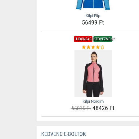
Kilpi Flip
56499 Ft
ÚJDONSÁG
KEDVEZMÉNY
Kilpi Nordim
48426 Ft
65815 Ft
KEDVENC E-BOLTOK