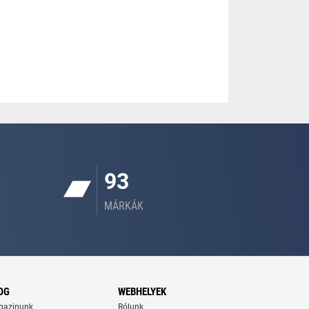
93
MÁRKÁK
OG
WEBHELYEK
gazinunk
Rólunk