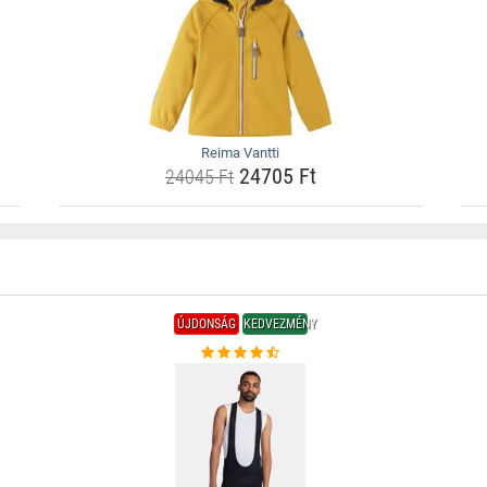
Reima Vantti
24705 Ft
24045 Ft
ÚJDONSÁG
KEDVEZMÉNY