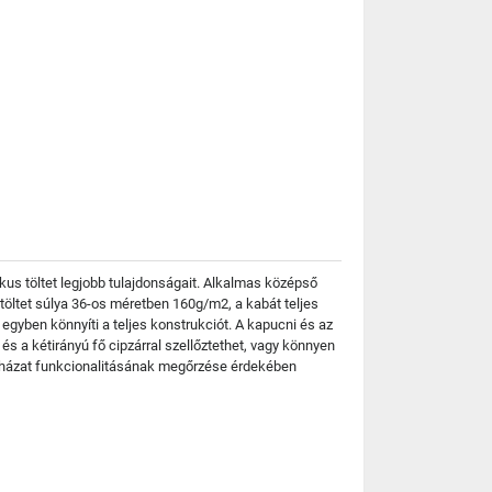
ikus töltet legjobb tulajdonságait. Alkalmas középső
töltet súlya 36-os méretben 160g/m2, a kabát teljes
egyben könnyíti a teljes konstrukciót. A kapucni és az
s a kétirányú fő cipzárral szellőztethet, vagy könnyen
uházat funkcionalitásának megőrzése érdekében