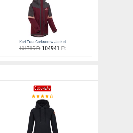
Kari Traa Corkscrew Jacket
104941 Ft
101785 Ft
ÚJDONSÁG