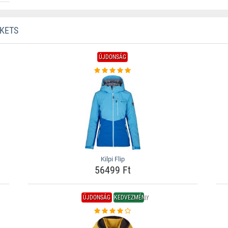
CKETS
ÚJDONSÁG
Kilpi Flip
56499 Ft
ÚJDONSÁG
KEDVEZMÉNY