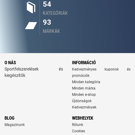
54
KATEGÓRIÁK
93
MÁRKÁK
O NÁS
INFORMÁCIÓ
Sportfelszerelések és
Kedvezményes kuponok és
kiegészítők
promóciók
Minden kategória
Minden márka
Minden e-shop
Újdonságok
Kedvezmények
BLOG
WEBHELYEK
Magazinunk
Rólunk
Cookies