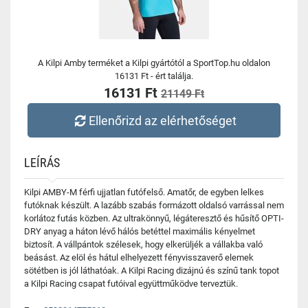
A Kilpi Amby terméket a Kilpi gyártótól a SportTop.hu oldalon
16131 Ft - ért találja.
16131 Ft
21149 Ft
Ellenőrizd az elérhetőséget
LEÍRÁS
Kilpi AMBY-M férfi ujjatlan futófelső. Amatőr, de egyben lelkes
futóknak készült. A lazább szabás formázott oldalsó varrással nem
korlátoz futás közben. Az ultrakönnyű, légáteresztő és hűsítő OPTI-
DRY anyag a háton lévő hálós betéttel maximális kényelmet
biztosít. A vállpántok szélesek, hogy elkerüljék a vállakba való
beásást. Az elöl és hátul elhelyezett fényvisszaverő elemek
sötétben is jól láthatóak. A Kilpi Racing dizájnú és színű tank topot
a Kilpi Racing csapat futóival együttműködve terveztük.