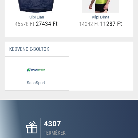
Kilpi Lian
Kilpi Dima
27434 Ft
11287 Ft
46578 Ft
14042 Ft
KEDVENC E-BOLTOK
SanaSport
4307
TERMÉKEK