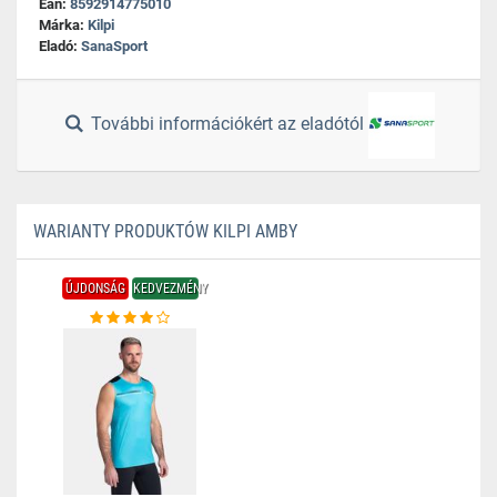
Ean:
8592914775010
Márka:
Kilpi
Eladó:
SanaSport
További információkért az eladótól
WARIANTY PRODUKTÓW KILPI AMBY
ÚJDONSÁG
KEDVEZMÉNY