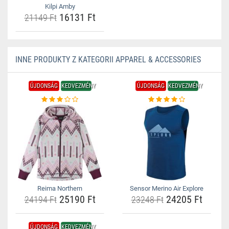
Kilpi Amby
16131 Ft
21149 Ft
INNE PRODUKTY Z KATEGORII APPAREL & ACCESSORIES
ÚJDONSÁG
KEDVEZMÉNY
ÚJDONSÁG
KEDVEZMÉNY
Reima Northern
Sensor Merino Air Explore
25190 Ft
24205 Ft
24194 Ft
23248 Ft
ÚJDONSÁG
KEDVEZMÉNY