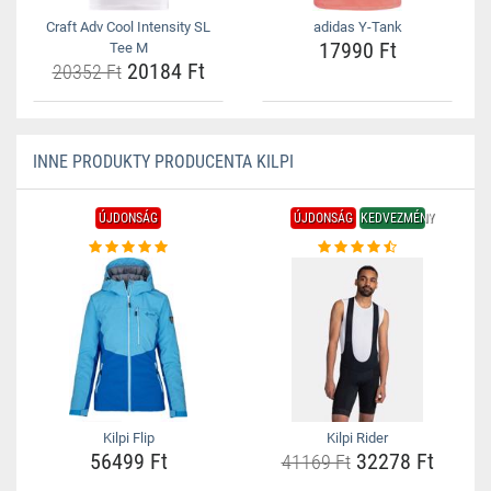
Craft Adv Cool Intensity SL
adidas Y-Tank
17990 Ft
Tee M
20184 Ft
20352 Ft
INNE PRODUKTY PRODUCENTA KILPI
ÚJDONSÁG
ÚJDONSÁG
KEDVEZMÉNY
Kilpi Flip
Kilpi Rider
56499 Ft
32278 Ft
41169 Ft