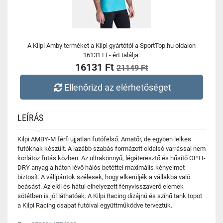
A Kilpi Amby terméket a Kilpi gyártótól a SportTop.hu oldalon
16131 Ft - ért találja.
16131 Ft
21149 Ft
Ellenőrizd az elérhetőséget
LEÍRÁS
Kilpi AMBY-M férfi ujjatlan futófelső. Amatőr, de egyben lelkes
futóknak készült. A lazább szabás formázott oldalsó varrással nem
korlátoz futás közben. Az ultrakönnyű, légáteresztő és hűsítő OPTI-
DRY anyag a háton lévő hálós betéttel maximális kényelmet
biztosít. A vállpántok szélesek, hogy elkerüljék a vállakba való
beásást. Az elöl és hátul elhelyezett fényvisszaverő elemek
sötétben is jól láthatóak. A Kilpi Racing dizájnú és színű tank topot
a Kilpi Racing csapat futóival együttműködve terveztük.