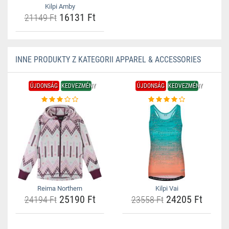
Kilpi Amby
16131 Ft
21149 Ft
INNE PRODUKTY Z KATEGORII APPAREL & ACCESSORIES
ÚJDONSÁG
KEDVEZMÉNY
ÚJDONSÁG
KEDVEZMÉNY
Reima Northern
Kilpi Vai
25190 Ft
24205 Ft
24194 Ft
23558 Ft