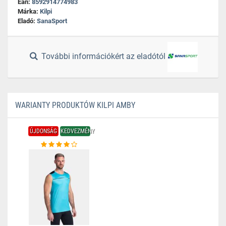
Ean:
8592914774983
Márka:
Kilpi
Eladó:
SanaSport
További információkért az eladótól
WARIANTY PRODUKTÓW KILPI AMBY
ÚJDONSÁG
KEDVEZMÉNY