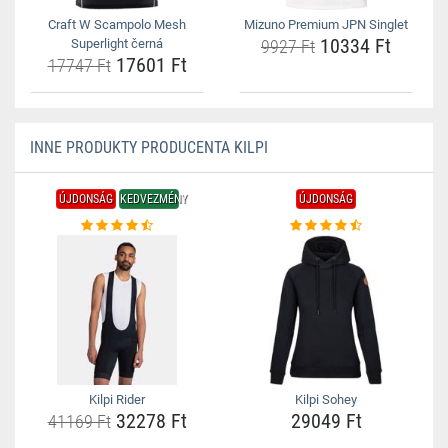
Craft W Scampolo Mesh
Mizuno Premium JPN Singlet
10334 Ft
Superlight černá
9927 Ft
17601 Ft
17747 Ft
INNE PRODUKTY PRODUCENTA KILPI
ÚJDONSÁG
KEDVEZMÉNY
ÚJDONSÁG
Kilpi Rider
Kilpi Sohey
32278 Ft
29049 Ft
41169 Ft