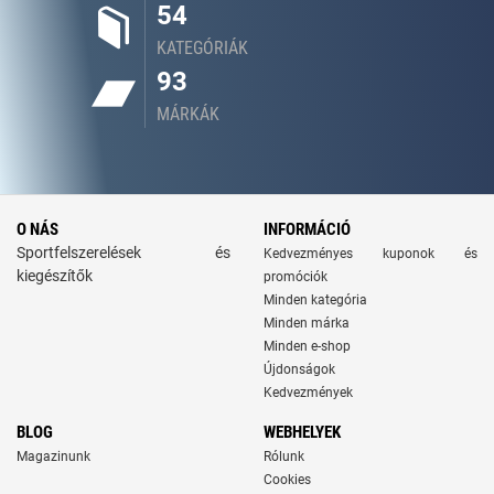
54
KATEGÓRIÁK
93
MÁRKÁK
O NÁS
INFORMÁCIÓ
Sportfelszerelések és
Kedvezményes kuponok és
kiegészítők
promóciók
Minden kategória
Minden márka
Minden e-shop
Újdonságok
Kedvezmények
BLOG
WEBHELYEK
Magazinunk
Rólunk
Cookies