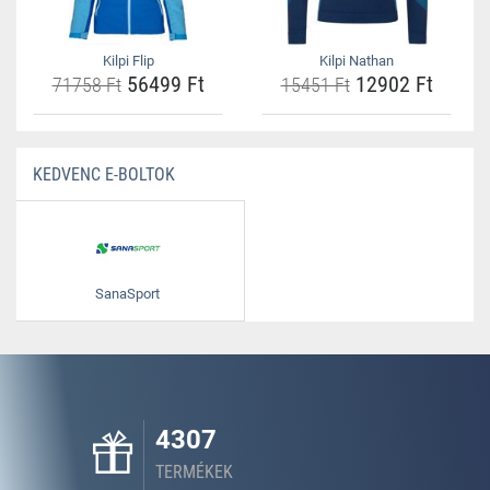
Kilpi Flip
Kilpi Nathan
56499 Ft
12902 Ft
71758 Ft
15451 Ft
KEDVENC E-BOLTOK
SanaSport
4307
TERMÉKEK