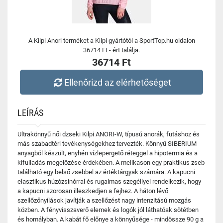
A Kilpi Anori terméket a Kilpi gyártótól a SportTop.hu oldalon
36714 Ft - ért találja.
36714 Ft
Ellenőrizd az elérhetőséget
LEÍRÁS
Ultrakönnyű női dzseki Kilpi ANORI-W, típusú anorák, futáshoz és
más szabadtéri tevékenységekhez tervezték. Könnyű SIBERIUM
anyagból készült, enyhén vízlepergető réteggel a hipotermia és a
kifulladás megelőzése érdekében. A mellkason egy praktikus zseb
található egy belső zsebbel az értéktárgyak számára. A kapucni
elasztikus húzózsinórral és rugalmas szegéllyel rendelkezik, hogy
a kapucni szorosan illeszkedjen a fejhez. A háton lévő
szellőzőnyílások javítják a szellőzést nagy intenzitású mozgás
közben. A fényvisszaverő elemek és logók jól láthatóak sötétben
és homályban. A kabát fő előnye a könnyűsége - mindössze 90 g a