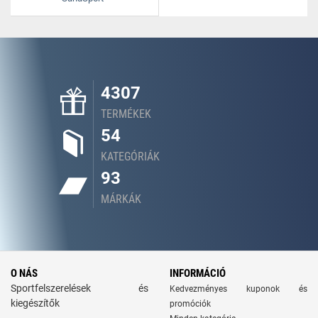
4307
TERMÉKEK
54
KATEGÓRIÁK
93
MÁRKÁK
O NÁS
INFORMÁCIÓ
Sportfelszerelések és
Kedvezményes kuponok és
kiegészítők
promóciók