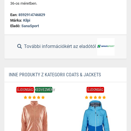
36-os méretben.
Ean:
8592914746829
Márka:
Kilpi
Eladó:
SanaSport
További információkért az eladótól
INNE PRODUKTY Z KATEGORII COATS & JACKETS
ÚJDONSÁG
KEDVEZMÉNY
ÚJDONSÁG