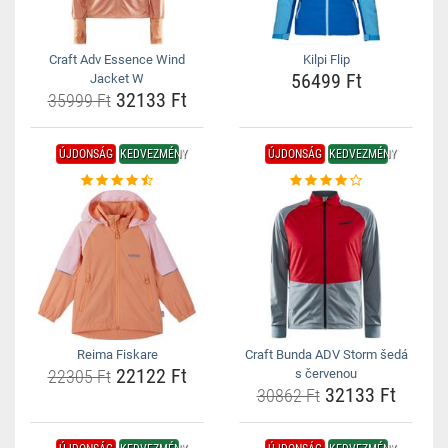
Craft Adv Essence Wind
Kilpi Flip
56499 Ft
Jacket W
32133 Ft
35999 Ft
ÚJDONSÁG
KEDVEZMÉNY
ÚJDONSÁG
KEDVEZMÉNY
Reima Fiskare
Craft Bunda ADV Storm šedá
22122 Ft
22305 Ft
s červenou
32133 Ft
30862 Ft