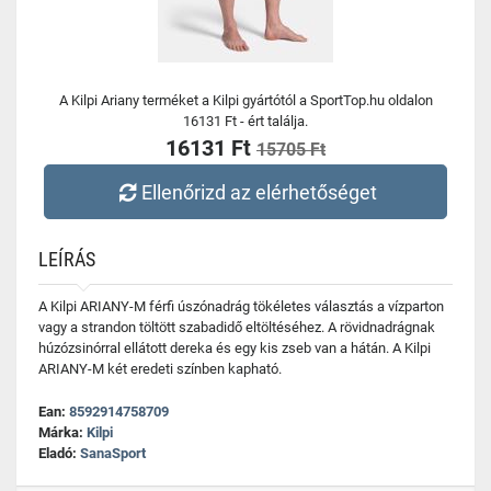
A Kilpi Ariany terméket a Kilpi gyártótól a SportTop.hu oldalon
16131 Ft - ért találja.
16131 Ft
15705 Ft
Ellenőrizd az elérhetőséget
LEÍRÁS
A Kilpi ARIANY-M férfi úszónadrág tökéletes választás a vízparton
vagy a strandon töltött szabadidő eltöltéséhez. A rövidnadrágnak
húzózsinórral ellátott dereka és egy kis zseb van a hátán. A Kilpi
ARIANY-M két eredeti színben kapható.
Ean:
8592914758709
Márka:
Kilpi
Eladó:
SanaSport