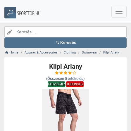
SPORTTOP.HU
Keresés
Home
Apparel & Accessories
Clothing
Swimwear
Kilpi Ariany
Kilpi Ariany
(Összesen
5
értékelés)
KEDVEZMÉNY
ÚJDONSÁG