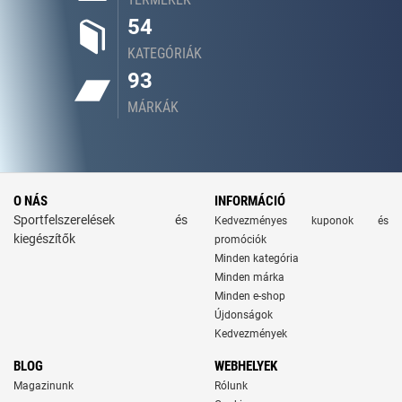
54
KATEGÓRIÁK
93
MÁRKÁK
O NÁS
INFORMÁCIÓ
Sportfelszerelések és
Kedvezményes kuponok és
kiegészítők
promóciók
Minden kategória
Minden márka
Minden e-shop
Újdonságok
Kedvezmények
BLOG
WEBHELYEK
Magazinunk
Rólunk