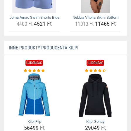
Joma Arnao Swim Shorts Blue
Nebbia Vitoria Bikini Bottom
4521 Ft
11465 Ft
4400 Ft
11013 Ft
INNE PRODUKTY PRODUCENTA KILPI
ÚJDONSÁG
ÚJDONSÁG
Kilpi Flip
Kilpi Sohey
56499 Ft
29049 Ft