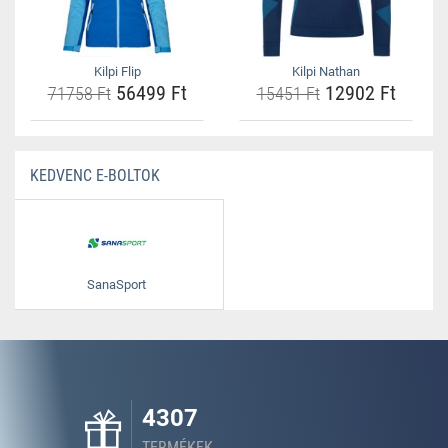
Kilpi Flip
Kilpi Nathan
56499 Ft
12902 Ft
71758 Ft
15451 Ft
KEDVENC E-BOLTOK
SanaSport
4307
TERMÉKEK