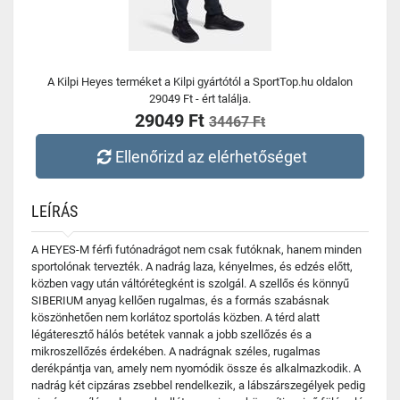
A Kilpi Heyes terméket a Kilpi gyártótól a SportTop.hu oldalon
29049 Ft - ért találja.
29049 Ft
34467 Ft
Ellenőrizd az elérhetőséget
LEÍRÁS
A HEYES-M férfi futónadrágot nem csak futóknak, hanem minden
sportolónak tervezték. A nadrág laza, kényelmes, és edzés előtt,
közben vagy után váltórétegként is szolgál. A szellős és könnyű
SIBERIUM anyag kellően rugalmas, és a formás szabásnak
köszönhetően nem korlátoz sportolás közben. A térd alatt
légáteresztő hálós betétek vannak a jobb szellőzés és a
mikroszellőzés érdekében. A nadrágnak széles, rugalmas
derékpántja van, amely nem nyomódik össze és alkalmazkodik. A
nadrág két cipzáras zsebbel rendelkezik, a lábszárszegélyek pedig