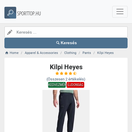
SPORTTOP.HU
Keresés
Home
Apparel & Accessories
Clothing
Pants
Kilpi Heyes
Kilpi Heyes
(Összesen
2
értékelés)
KEDVEZMÉNY
ÚJDONSÁG