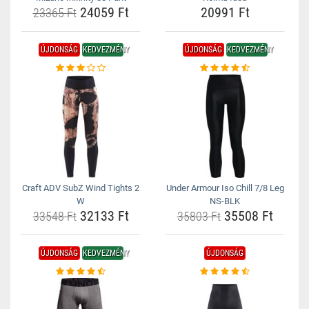
24059 Ft
20991 Ft
23365 Ft
ÚJDONSÁG
KEDVEZMÉNY
ÚJDONSÁG
KEDVEZMÉNY
Craft ADV SubZ Wind Tights 2
Under Armour Iso Chill 7/8 Leg
W
NS-BLK
32133 Ft
35508 Ft
33548 Ft
35803 Ft
ÚJDONSÁG
KEDVEZMÉNY
ÚJDONSÁG