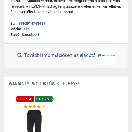
cipzáras nyílással vannak ellátva, ami megkönnyíti a cipő fölé való
felvételt. A HEYES-M nadrág fényvisszaverő elemekkel van ellátva,
és univerzális fekete színben kapható.
Ean:
8592914748489
Márka:
Kilpi
Eladó:
SanaSport
További információkért az eladótól
WARIANTY PRODUKTÓW KILPI HEYES
ÚJDONSÁG
KEDVEZMÉNY