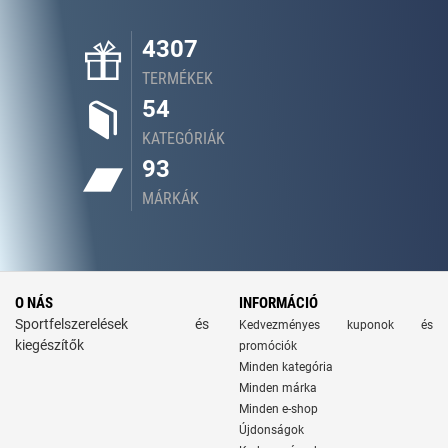
4307
TERMÉKEK
54
KATEGÓRIÁK
93
MÁRKÁK
O NÁS
INFORMÁCIÓ
Sportfelszerelések és
Kedvezményes kuponok és
kiegészítők
promóciók
Minden kategória
Minden márka
Minden e-shop
Újdonságok