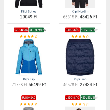
Kilpi Sohey
Kilpi Nordim
29049 Ft
48426 Ft
65815 Ft
ÚJDONSÁG
KEDVEZMÉNY
ÚJDONSÁG
KEDVEZMÉNY
Kilpi Flip
Kilpi Lian
56499 Ft
27434 Ft
71758 Ft
46578 Ft
ÚJDONSÁG
ÚJDONSÁG
KEDVEZMÉNY