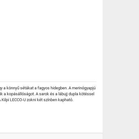
gy a könnyű sétákat a fagyos hidegben. A merinógyapjú
k a kopásállóságot. A sarok és a lábujj dupla kötéssel
A Kilpi LECCO-U zokni két színben kapható.