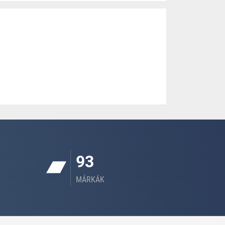
93
MÁRKÁK