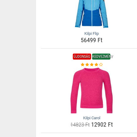
Kilpi Flip
56499 Ft
ÚJDONSÁG
KEDVEZMÉNY
Kilpi Carol
12902 Ft
14823 Ft