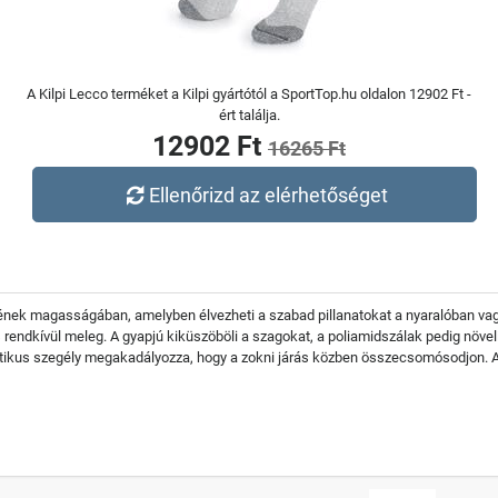
A Kilpi Lecco terméket a Kilpi gyártótól a SportTop.hu oldalon 12902 Ft -
ért találja.
12902 Ft
16265 Ft
Ellenőrizd az elérhetőséget
epének magasságában, amelyben élvezheti a szabad pillanatokat a nyaralóban va
rendkívül meleg. A gyapjú kiküszöböli a szagokat, a poliamidszálak pedig növeli
elasztikus szegély megakadályozza, hogy a zokni járás közben összecsomósodjon. 