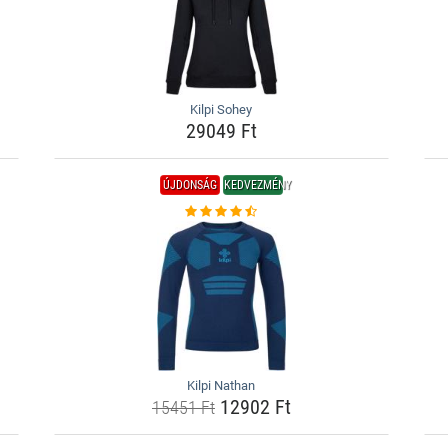
Kilpi Sohey
29049 Ft
ÚJDONSÁG
KEDVEZMÉNY
Kilpi Nathan
12902 Ft
15451 Ft