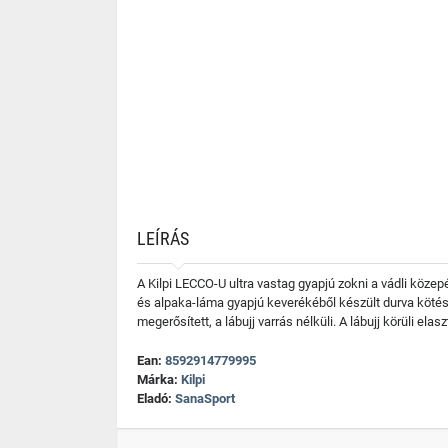
LEÍRÁS
A Kilpi LECCO-U ultra vastag gyapjú zokni a vádli köz
és alpaka-láma gyapjú keverékéből készült durva kötés 
megerősített, a lábujj varrás nélküli. A lábujj körüli 
Ean:
8592914779995
Márka:
Kilpi
Eladó:
SanaSport