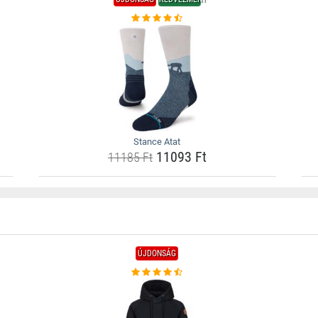
Stance Atat
11093 Ft
11185 Ft
ÚJDONSÁG