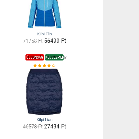
Kilpi Flip
56499 Ft
71758 Ft
ÚJDONSÁG
KEDVEZMÉNY
Kilpi Lian
27434 Ft
46578 Ft