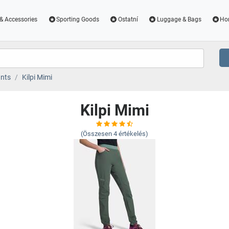
& Accessories
Sporting Goods
Ostatní
Luggage & Bags
Ho
nts
Kilpi Mimi
Kilpi Mimi
(Összesen
4
értékelés)