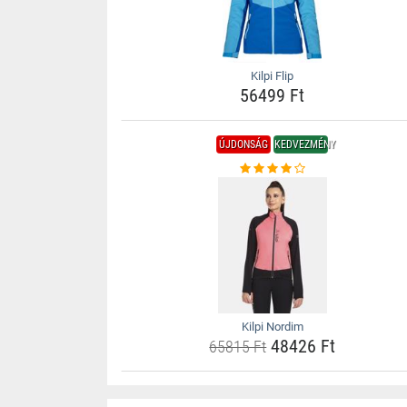
Kilpi Flip
56499 Ft
ÚJDONSÁG
KEDVEZMÉNY
Kilpi Nordim
48426 Ft
65815 Ft