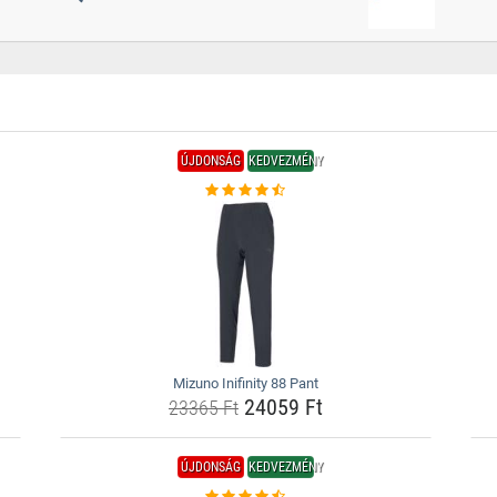
ÚJDONSÁG
KEDVEZMÉNY
Mizuno Inifinity 88 Pant
24059 Ft
23365 Ft
ÚJDONSÁG
KEDVEZMÉNY