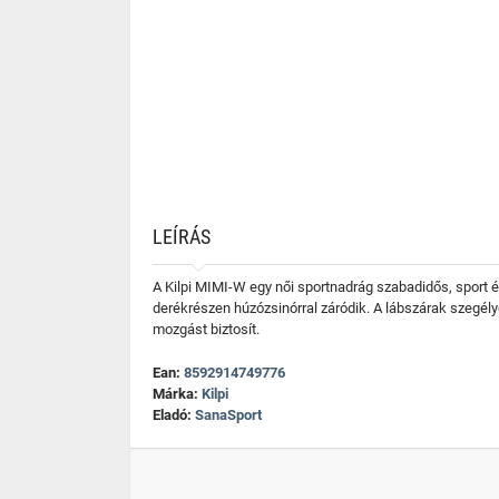
LEÍRÁS
A Kilpi MIMI-W egy női sportnadrág szabadidős, sport 
derékrészen húzózsinórral záródik. A lábszárak szegély
mozgást biztosít.
Ean:
8592914749776
Márka:
Kilpi
Eladó:
SanaSport