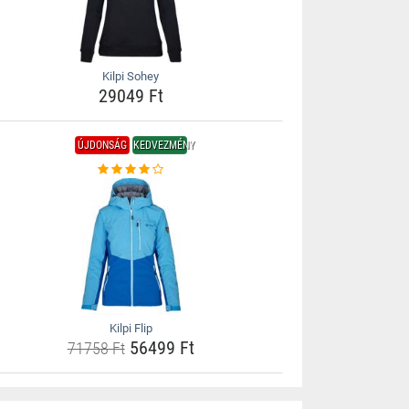
Kilpi Sohey
29049 Ft
ÚJDONSÁG
KEDVEZMÉNY
Kilpi Flip
56499 Ft
71758 Ft