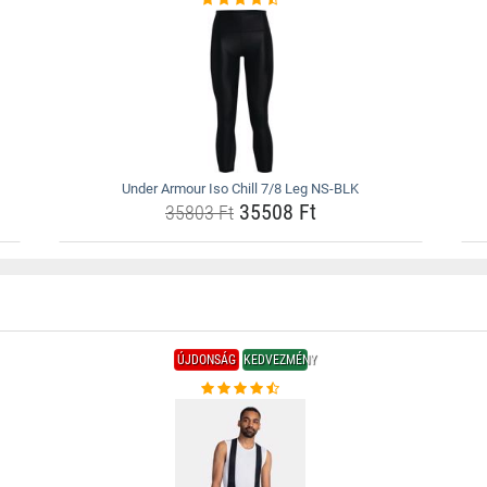
Under Armour Iso Chill 7/8 Leg NS-BLK
35508 Ft
35803 Ft
ÚJDONSÁG
KEDVEZMÉNY