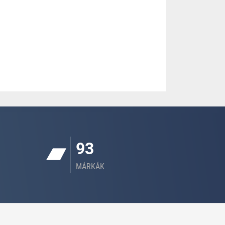
93
MÁRKÁK