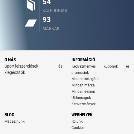
54
KATEGÓRIÁK
93
MÁRKÁK
O NÁS
INFORMÁCIÓ
Sportfelszerelések és
Kedvezményes kuponok és
kiegészítők
promóciók
Minden kategória
Minden márka
Minden e-shop
Újdonságok
Kedvezmények
BLOG
WEBHELYEK
Magazinunk
Rólunk
Cookies