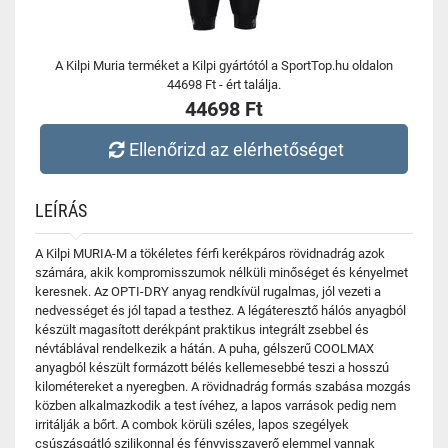
A Kilpi Muria terméket a Kilpi gyártótól a SportTop.hu oldalon
44698 Ft - ért találja.
44698 Ft
Ellenőrizd az elérhetőséget
LEÍRÁS
A Kilpi MURIA-M a tökéletes férfi kerékpáros rövidnadrág azok
számára, akik kompromisszumok nélküli minőséget és kényelmet
keresnek. Az OPTI-DRY anyag rendkívül rugalmas, jól vezeti a
nedvességet és jól tapad a testhez. A légáteresztő hálós anyagból
készült magasított derékpánt praktikus integrált zsebbel és
névtáblával rendelkezik a hátán. A puha, gélszerű COOLMAX
anyagból készült formázott bélés kellemesebbé teszi a hosszú
kilométereket a nyeregben. A rövidnadrág formás szabása mozgás
közben alkalmazkodik a test ívéhez, a lapos varrások pedig nem
irritálják a bőrt. A combok körüli széles, lapos szegélyek
csúszásgátló szilikonnal és fényvisszaverő elemmel vannak