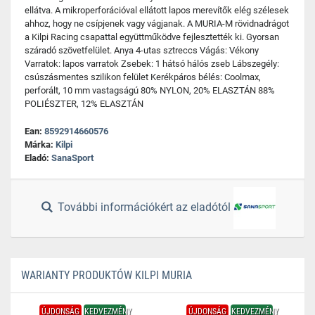
ellátva. A mikroperforációval ellátott lapos merevítők elég szélesek
ahhoz, hogy ne csípjenek vagy vágjanak. A MURIA-M rövidnadrágot
a Kilpi Racing csapattal együttműködve fejlesztették ki. Gyorsan
száradó szövetfelület. Anya 4-utas sztreccs Vágás: Vékony
Varratok: lapos varratok Zsebek: 1 hátsó hálós zseb Lábszegély:
csúszásmentes szilikon felület Kerékpáros bélés: Coolmax,
perforált, 10 mm vastagságú 80% NYLON, 20% ELASZTÁN 88%
POLIÉSZTER, 12% ELASZTÁN
Ean:
8592914660576
Márka:
Kilpi
Eladó:
SanaSport
További információkért az eladótól
WARIANTY PRODUKTÓW KILPI MURIA
ÚJDONSÁG
KEDVEZMÉNY
ÚJDONSÁG
KEDVEZMÉNY