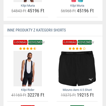
Kilpi Muria
Kilpi Muria
45196 Ft
45196 Ft
54843 Ft
56968 Ft
INNE PRODUKTY Z KATEGORII SHORTS
ÚJDONSÁG
KEDVEZMÉNY
ÚJDONSÁG
KEDVEZMÉNY
Kilpi Rider
Mizuno Aero 4.5 Short
32278 Ft
19215 Ft
41169 Ft
19375 Ft