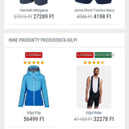
Hannah Morgana
Joma Short Treviso Navy
27289 Ft
4198 Ft
27515 Ft
4086 Ft
INNE PRODUKTY PRODUCENTA KILPI
ÚJDONSÁG
ÚJDONSÁG
KEDVEZMÉNY
Kilpi Flip
Kilpi Rider
56499 Ft
32278 Ft
41169 Ft