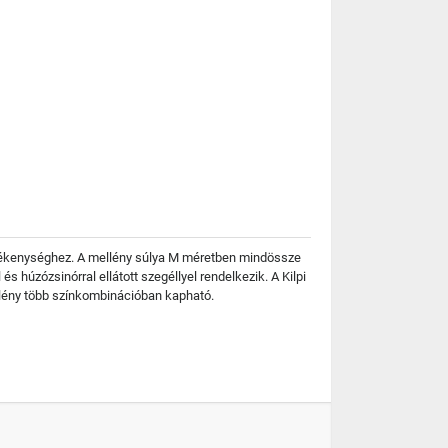
 tevékenységhez. A mellény súlya M méretben mindössze
s húzózsinórral ellátott szegéllyel rendelkezik. A Kilpi
llény több színkombinációban kapható.