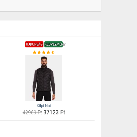
ÚJDONSÁG
KEDVEZMÉNY
Kilpi Nai
37123 Ft
42969 Ft