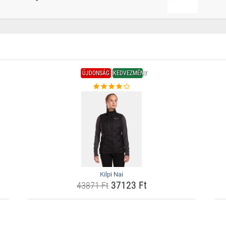
ÚJDONSÁG
KEDVEZMÉNY
Kilpi Nai
37123 Ft
43871 Ft