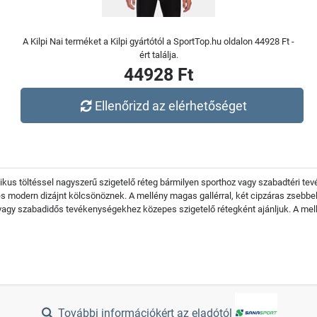
A Kilpi Nai terméket a Kilpi gyártótól a SportTop.hu oldalon 44928 Ft -
ért találja.
44928 Ft
Ellenőrizd az elérhetőséget
tetikus töltéssel nagyszerű szigetelő réteg bármilyen sporthoz vagy szabadtéri
s modern dizájnt kölcsönöznek. A mellény magas gallérral, két cipzáras zsebbel é
 vagy szabadidős tevékenységekhez közepes szigetelő rétegként ajánljuk. A me
További információkért az eladótól