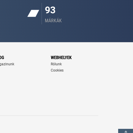
93
MÁRKÁK
OG
WEBHELYEK
gazinunk
Rólunk
Cookies