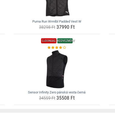
Puma Run Wrmlbl Padded Vest W
37990 Ft
38298 Ft
ÚJDONSÁG
KEDVEZMÉNY
Sensor Infinity Zero pánská vesta černá
35508 Ft
34559 Ft