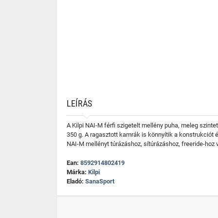
LEÍRÁS
A Kilpi NAI-M férfi szigetelt mellény puha, meleg szin
350 g. A ragasztott kamrák is könnyítik a konstrukciót é
NAI-M mellényt túrázáshoz, sítúrázáshoz, freeride-hoz
Ean:
8592914802419
Márka:
Kilpi
Eladó:
SanaSport