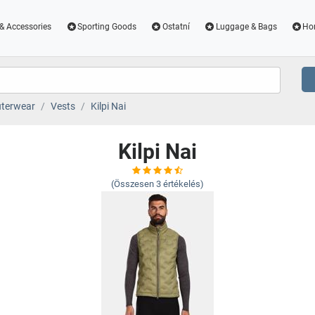
& Accessories
Sporting Goods
Ostatní
Luggage & Bags
Ho
terwear
Vests
Kilpi Nai
Kilpi Nai
(Összesen
3
értékelés)