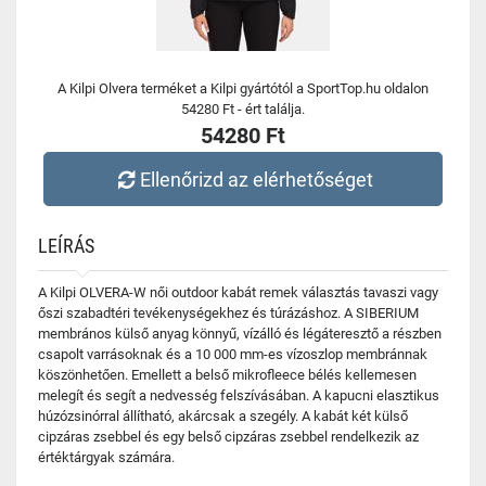
A Kilpi Olvera terméket a Kilpi gyártótól a SportTop.hu oldalon
54280 Ft - ért találja.
54280 Ft
Ellenőrizd az elérhetőséget
LEÍRÁS
A Kilpi OLVERA-W női outdoor kabát remek választás tavaszi vagy
őszi szabadtéri tevékenységekhez és túrázáshoz. A SIBERIUM
membrános külső anyag könnyű, vízálló és légáteresztő a részben
csapolt varrásoknak és a 10 000 mm-es vízoszlop membránnak
köszönhetően. Emellett a belső mikrofleece bélés kellemesen
melegít és segít a nedvesség felszívásában. A kapucni elasztikus
húzózsinórral állítható, akárcsak a szegély. A kabát két külső
cipzáras zsebbel és egy belső cipzáras zsebbel rendelkezik az
értéktárgyak számára.