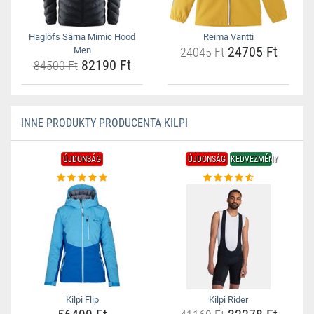
Haglöfs Särna Mimic Hood
Reima Vantti
24705 Ft
Men
24045 Ft
82190 Ft
84500 Ft
INNE PRODUKTY PRODUCENTA KILPI
ÚJDONSÁG
ÚJDONSÁG
KEDVEZMÉNY
Kilpi Flip
Kilpi Rider