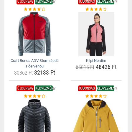
ÚJDONSÁG
KEDVEZMÉNY
ÚJDONSÁG
KEDVEZMÉNY
Craft Bunda ADV Storm šedá
Kilpi Nordim
48426 Ft
s červenou
65815 Ft
32133 Ft
30862 Ft
ÚJDONSÁG
KEDVEZMÉNY
ÚJDONSÁG
KEDVEZMÉNY