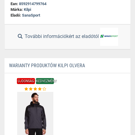
Ean:
8592914799764
Márka:
Kilpi
Eladó:
SanaSport
További információkért az eladótól
WARIANTY PRODUKTÓW KILPI OLVERA
ÚJDONSÁG
KEDVEZMÉNY