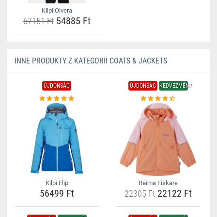
Kilpi Olvera
54885 Ft
67151 Ft
INNE PRODUKTY Z KATEGORII COATS & JACKETS
ÚJDONSÁG
ÚJDONSÁG
KEDVEZMÉNY
Kilpi Flip
Reima Fiskare
56499 Ft
22122 Ft
22305 Ft