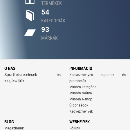
TERMÉKEK
54
KATEGÓRIÁK
93
MÁRKÁK
O NÁS
INFORMÁCIÓ
Sportfelszerelések és
Kedvezményes kuponok és
kiegészítők
promóciók
Minden kategória
Minden márka
Minden e-shop
Újdonságok
Kedvezmények
BLOG
WEBHELYEK
Magazinunk
Rólunk