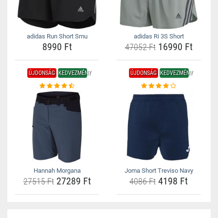
adidas Run Short Smu
adidas Ri 3S Short
8990 Ft
16990 Ft
47052 Ft
ÚJDONSÁG
KEDVEZMÉNY
ÚJDONSÁG
KEDVEZMÉNY
Hannah Morgana
Joma Short Treviso Navy
27289 Ft
4198 Ft
27515 Ft
4086 Ft