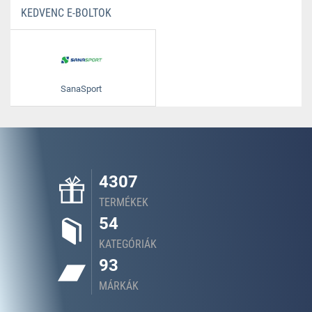
KEDVENC E-BOLTOK
SanaSport
4307
TERMÉKEK
54
KATEGÓRIÁK
93
MÁRKÁK