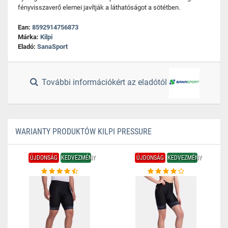
fényvisszaverő elemei javítják a láthatóságot a sötétben.
Ean:
8592914756873
Márka:
Kilpi
Eladó:
SanaSport
További információkért az eladótól
WARIANTY PRODUKTÓW KILPI PRESSURE
ÚJDONSÁG
KEDVEZMÉNY
ÚJDONSÁG
KEDVEZMÉNY