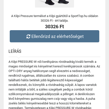
A Kilpi Pressure terméket a Kilpi gyártótól a SportTop.hu oldalon
30326 Ft - ért találja.
30326 Ft
Ellenőrizd az elérhetőséget
LEÍRÁS
A Kilpi PRESSURE-W női kerékpáros rövidnadrág kiváló termék a
magas minőséget és kényelmet kereső kerékpárosok számára. Az
OPTI-DRY anyag hatékonyan segít elvezetni a nedvességet,
rendkívül rugalmas, átlátszatlan és szoros szabású. A combon
található hálós betétek jobb légáteresztő képességgel
rendelkeznek, és könnyítik a rövidnadrág súlyát. A lapos varratok
nem irritálják a bőrt, a széles szegélyek pedig a combok körül
szilikonnyomással megakadályozzák a pillinget. A derékrészen
lévő kényelmes gumiszalag nem csíp vagy vág a hasba. A puha
zselés bélés kényelmesebbé teszi a hosszú kilométereket a
nyeregben. Természetesen a Kilpi PRESSURE-W rövidnadrág