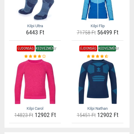
Kilpi Ultra
Kilpi Flip
6443 Ft
56499 Ft
71758 Ft
ÚJDONSÁG
KEDVEZMÉNY
ÚJDONSÁG
KEDVEZMÉNY
Kilpi Carol
Kilpi Nathan
12902 Ft
12902 Ft
14823 Ft
15451 Ft