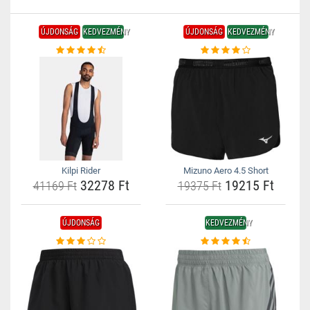
ÚJDONSÁG
KEDVEZMÉNY
ÚJDONSÁG
KEDVEZMÉNY
Kilpi Rider
Mizuno Aero 4.5 Short
32278 Ft
19215 Ft
41169 Ft
19375 Ft
ÚJDONSÁG
KEDVEZMÉNY