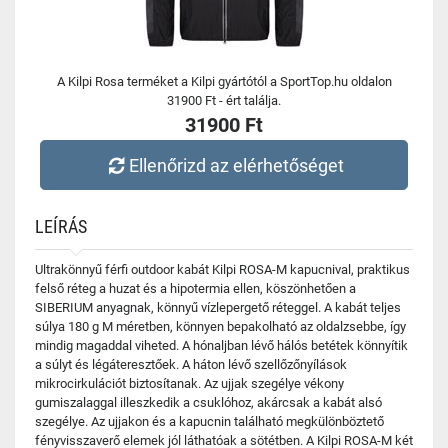
A Kilpi Rosa terméket a Kilpi gyártótól a SportTop.hu oldalon
31900 Ft - ért találja.
31900 Ft
Ellenőrizd az elérhetőséget
LEÍRÁS
Ultrakönnyű férfi outdoor kabát Kilpi ROSA-M kapucnival, praktikus
felső réteg a huzat és a hipotermia ellen, köszönhetően a
SIBERIUM anyagnak, könnyű vízlepergető réteggel. A kabát teljes
súlya 180 g M méretben, könnyen bepakolható az oldalzsebbe, így
mindig magaddal viheted. A hónaljban lévő hálós betétek könnyítik
a súlyt és légáteresztőek. A háton lévő szellőzőnyílások
mikrocirkulációt biztosítanak. Az ujjak szegélye vékony
gumiszalaggal illeszkedik a csuklóhoz, akárcsak a kabát alsó
szegélye. Az ujjakon és a kapucnin található megkülönböztető
fényvisszaverő elemek jól láthatóak a sötétben. A Kilpi ROSA-M két