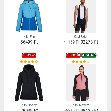
Kilpi Flip
Kilpi Rider
56499 Ft
32278 Ft
41169 Ft
ÚJDONSÁG
ÚJDONSÁG
KEDVEZMÉNY
Kilpi Sohey
Kilpi Nordim
29049 Ft
48426 Ft
65815 Ft