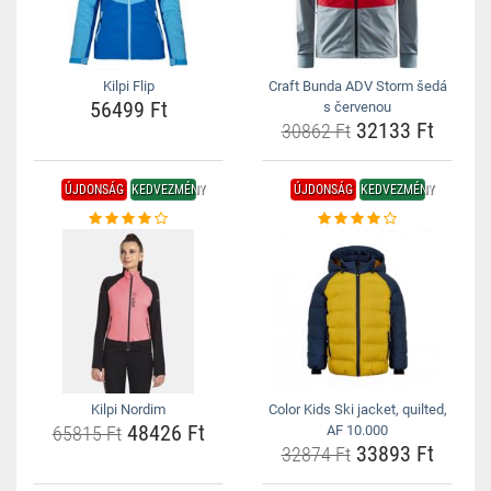
Kilpi Flip
Craft Bunda ADV Storm šedá
56499 Ft
s červenou
32133 Ft
30862 Ft
ÚJDONSÁG
KEDVEZMÉNY
ÚJDONSÁG
KEDVEZMÉNY
Kilpi Nordim
Color Kids Ski jacket, quilted,
48426 Ft
65815 Ft
AF 10.000
33893 Ft
32874 Ft