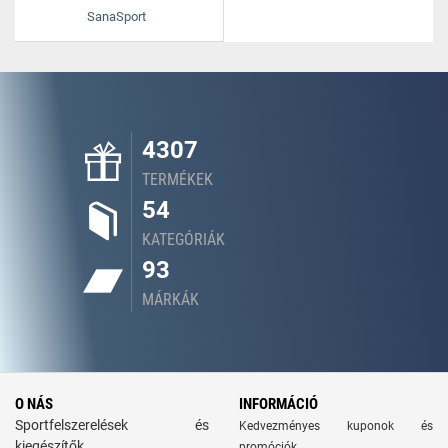
SanaSport
4307
TERMÉKEK
54
KATEGÓRIÁK
93
MÁRKÁK
O NÁS
INFORMÁCIÓ
Sportfelszerelések és
Kedvezményes kuponok és
kiegészítők
promóciók