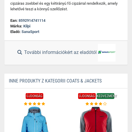
cipzáras zsebbel és egy kétirányú fő cipzárral rendelkezik, amely
lehetővé teszi a könnyű szellőzést.
Ean:
8592914741114
Márka:
Kilpi
Eladó:
SanaSport
További információkért az eladótól
INNE PRODUKTY Z KATEGORII COATS & JACKETS
ÚJDONSÁG
ÚJDONSÁG
KEDVEZMÉNY