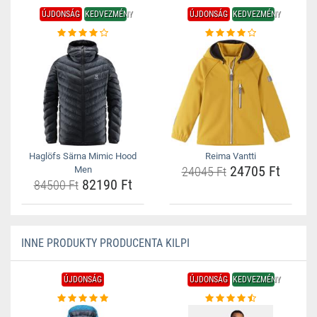
ÚJDONSÁG
KEDVEZMÉNY
ÚJDONSÁG
KEDVEZMÉNY
Haglöfs Särna Mimic Hood
Reima Vantti
24705 Ft
Men
24045 Ft
82190 Ft
84500 Ft
INNE PRODUKTY PRODUCENTA KILPI
ÚJDONSÁG
ÚJDONSÁG
KEDVEZMÉNY