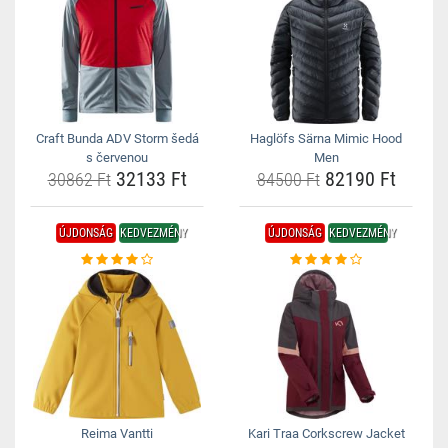
Craft Bunda ADV Storm šedá
Haglöfs Särna Mimic Hood
s červenou
Men
32133 Ft
82190 Ft
30862 Ft
84500 Ft
ÚJDONSÁG
KEDVEZMÉNY
ÚJDONSÁG
KEDVEZMÉNY
Reima Vantti
Kari Traa Corkscrew Jacket