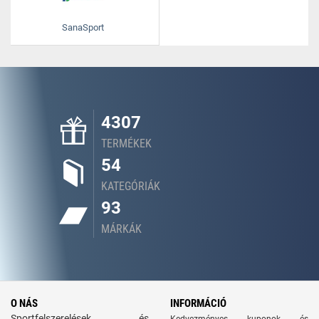
SanaSport
4307
TERMÉKEK
54
KATEGÓRIÁK
93
MÁRKÁK
O NÁS
INFORMÁCIÓ
Sportfelszerelések és