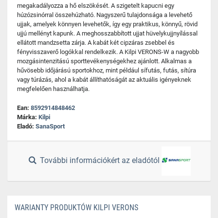
megakadályozza a hő elszökését. A szigetelt kapucni egy
húzózsinórral összehúzható. Nagyszerű tulajdonsága a levehető
ujjak, amelyek könnyen levehetők, így egy praktikus, könnyű, rövid
ujjú mellényt kapunk. A meghosszabbított ujjat hüvelykujjnyílással
ellátott mandzsetta zárja. A kabát két cipzáras zsebbel és
fényvisszaverő logókkal rendelkezik. A Kilpi VERONS-W a nagyobb
mozgásintenzitású sporttevékenységekhez ajánlott. Alkalmas a
hűvösebb időjárású sportokhoz, mint például sífutás, futás, sítúra
vagy túrázás, ahol a kabát állíthatóságát az aktuális igényeknek
megfelelően használhatja.
Ean:
8592914848462
Márka:
Kilpi
Eladó:
SanaSport
További információkért az eladótól
WARIANTY PRODUKTÓW KILPI VERONS