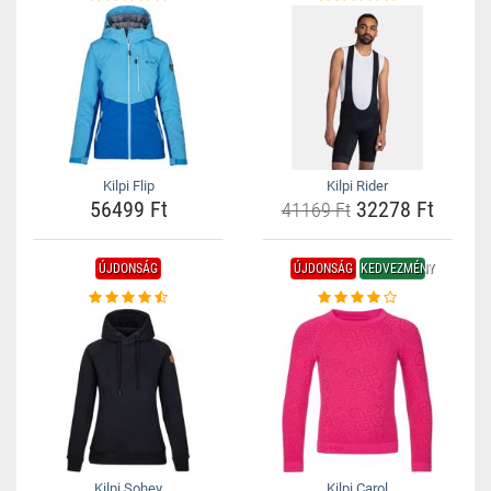
Kilpi Flip
Kilpi Rider
56499 Ft
32278 Ft
41169 Ft
ÚJDONSÁG
ÚJDONSÁG
KEDVEZMÉNY
Kilpi Sohey
Kilpi Carol