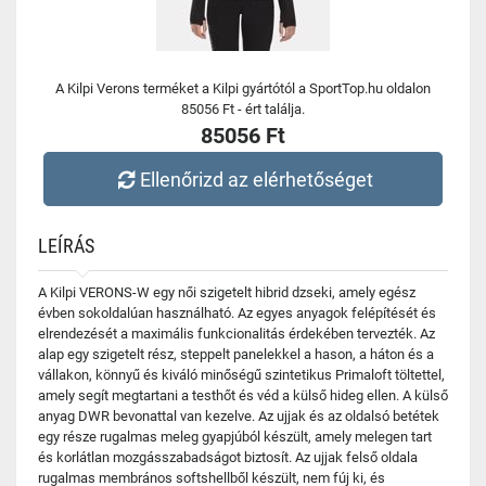
A Kilpi Verons terméket a Kilpi gyártótól a SportTop.hu oldalon
85056 Ft - ért találja.
85056 Ft
Ellenőrizd az elérhetőséget
LEÍRÁS
A Kilpi VERONS-W egy női szigetelt hibrid dzseki, amely egész
évben sokoldalúan használható. Az egyes anyagok felépítését és
elrendezését a maximális funkcionalitás érdekében tervezték. Az
alap egy szigetelt rész, steppelt panelekkel a hason, a háton és a
vállakon, könnyű és kiváló minőségű szintetikus Primaloft töltettel,
amely segít megtartani a testhőt és véd a külső hideg ellen. A külső
anyag DWR bevonattal van kezelve. Az ujjak és az oldalsó betétek
egy része rugalmas meleg gyapjúból készült, amely melegen tart
és korlátlan mozgásszabadságot biztosít. Az ujjak felső oldala
rugalmas membrános softshellből készült, nem fúj ki, és