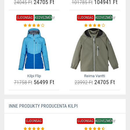
24705 Ft
104941 Ft
24045 Ft
101785 Ft
ÚJDONSÁG
KEDVEZMÉNY
ÚJDONSÁG
KEDVEZMÉNY
Kilpi Flip
Reima Vantti
56499 Ft
24705 Ft
71758 Ft
23992 Ft
INNE PRODUKTY PRODUCENTA KILPI
ÚJDONSÁG
ÚJDONSÁG
KEDVEZMÉNY