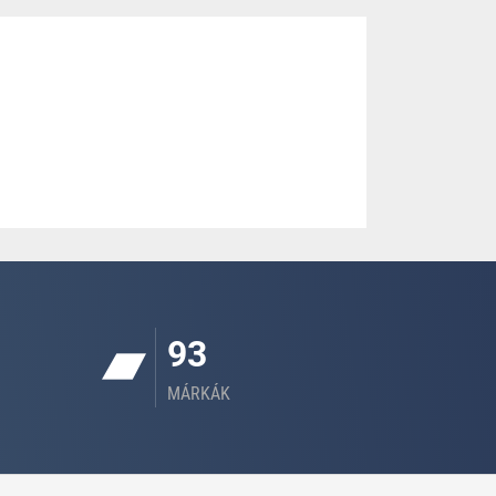
93
MÁRKÁK