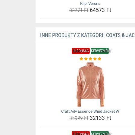
Kilpi Verons
64573 Ft
82771 Ft
INNE PRODUKTY Z KATEGORII COATS & JA
ÚJDONSÁG
KEDVEZMÉNY
Craft Adv Essence Wind Jacket W
32133 Ft
35999 Ft
ÚJDONSÁG
KEDVEZMÉNY