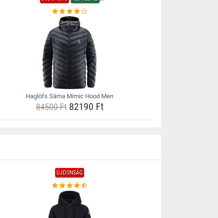
Haglöfs Särna Mimic Hood Men
82190 Ft
84500 Ft
ÚJDONSÁG