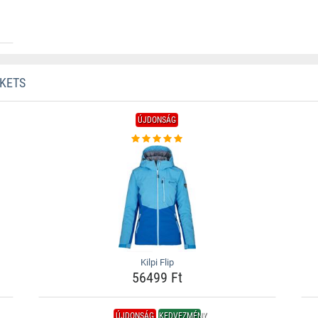
CKETS
ÚJDONSÁG
Kilpi Flip
56499 Ft
ÚJDONSÁG
KEDVEZMÉNY