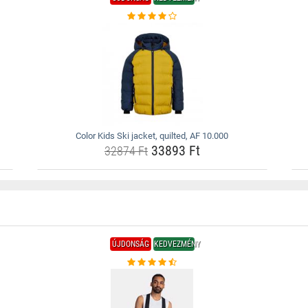
Color Kids Ski jacket, quilted, AF 10.000
33893 Ft
32874 Ft
ÚJDONSÁG
KEDVEZMÉNY