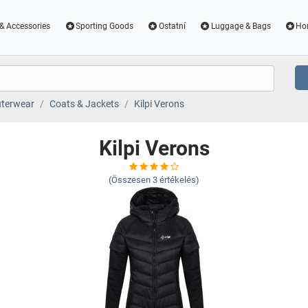
& Accessories
Sporting Goods
Ostatní
Luggage & Bags
Ho
terwear
Coats & Jackets
Kilpi Verons
Kilpi Verons
(Összesen
3
értékelés)