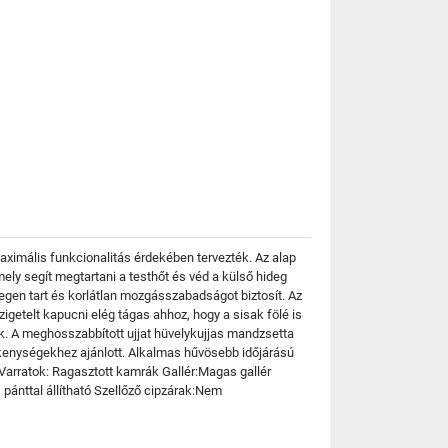
aximális funkcionalitás érdekében tervezték. Az alap
mely segít megtartani a testhőt és véd a külső hideg
egen tart és korlátlan mozgásszabadságot biztosít. Az
zigetelt kapucni elég tágas ahhoz, hogy a sisak fölé is
nk. A meghosszabbított ujjat hüvelykujjas mandzsetta
ékenységekhez ajánlott. Alkalmas hűvösebb időjárású
r Varratok: Ragasztott kamrák Gallér:Magas gallér
pánttal állítható Szellőző cipzárak:Nem