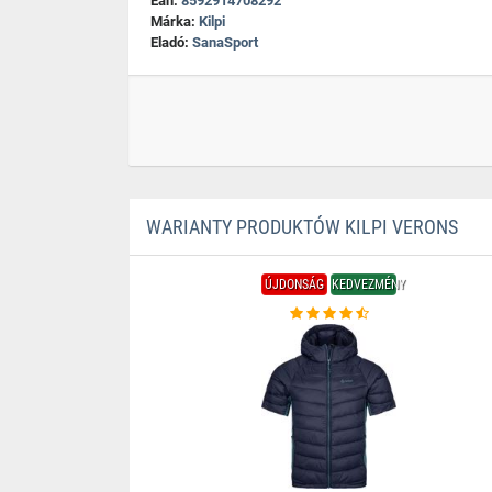
Ean:
8592914708292
Márka:
Kilpi
Eladó:
SanaSport
WARIANTY PRODUKTÓW KILPI VERONS
ÚJDONSÁG
KEDVEZMÉNY