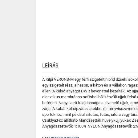
LEÍRÁS
A Kilpi VERONS-M egy férfi szigetelt hibrid dzseki sok
egy szigetelt rész, a hason, a háton és a vállakon raga
ellen. A külső anyagot DWR bevonattal kezelték. Az ujj
elasztikus membrános softshellből készült ujjak felső o
beférjen. Nagyszerű tulajdonsága a levehető ujjak, ame
zárja. A kabát két cipzáras zsebbel és fényvisszaverő
sportokhoz, mint például sífutás, futás, sítúra vagy tú
Csuklya:Fix; állítható Mandzsetták:hüvelykujjlyukak Z
Anyagösszetevők 1:100% NYLON Anyagösszetevők 2