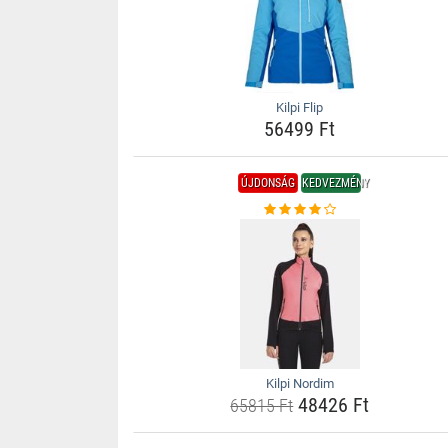
Kilpi Flip
56499 Ft
ÚJDONSÁG
KEDVEZMÉNY
Kilpi Nordim
48426 Ft
65815 Ft