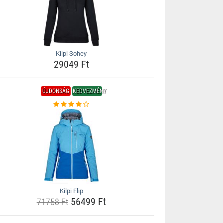
Kilpi Sohey
29049 Ft
ÚJDONSÁG
KEDVEZMÉNY
Kilpi Flip
56499 Ft
71758 Ft