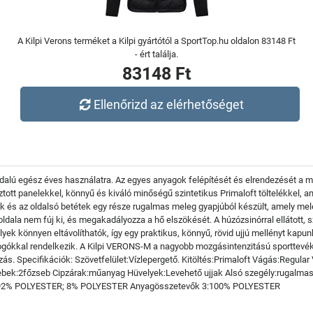
A Kilpi Verons terméket a Kilpi gyártótól a SportTop.hu oldalon 83148 Ft
- ért találja.
83148 Ft
Ellenőrizd az elérhetőséget
oldalú egész éves használatra. Az egyes anyagok felépítését és elrendezését a m
sztott panelekkel, könnyű és kiváló minőségű szintetikus Primaloft töltelékkel, a
ak és az oldalsó betétek egy része rugalmas meleg gyapjúból készült, amely mel
ldala nem fúj ki, és megakadályozza a hő elszökését. A húzózsinórral ellátott, s
lyek könnyen eltávolíthatók, így egy praktikus, könnyű, rövid ujjú mellényt kapu
 logókkal rendelkezik. A Kilpi VERONS-M a nagyobb mozgásintenzitású sporttev
rázás. Specifikációk: Szövetfelület:Vízlepergető. Kitöltés:Primaloft Vágás:Regula
sebek:2főzseb Cipzárak:műanyag Hüvelyek:Levehető ujjak Alsó szegély:rugalmas 
:92% POLYESTER; 8% POLYESTER Anyagösszetevők 3:100% POLYESTER