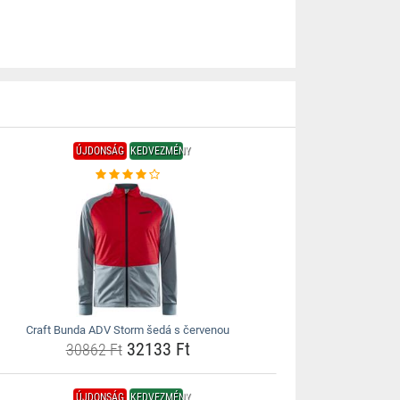
ÚJDONSÁG
KEDVEZMÉNY
Craft Bunda ADV Storm šedá s červenou
32133 Ft
30862 Ft
ÚJDONSÁG
KEDVEZMÉNY