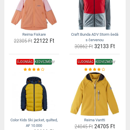
Reima Fiskare
Craft Bunda ADV Storm šedá
22122 Ft
22305 Ft
s červenou
32133 Ft
30862 Ft
ÚJDONSÁG
KEDVEZMÉNY
ÚJDONSÁG
KEDVEZMÉNY
Color Kids Ski jacket, quilted,
Reima Vantti
24705 Ft
AF 10.000
24045 Ft