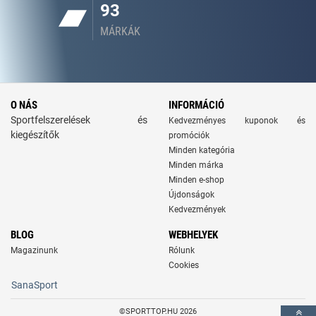
93
MÁRKÁK
O NÁS
INFORMÁCIÓ
Sportfelszerelések és
Kedvezményes kuponok és
kiegészítők
promóciók
Minden kategória
Minden márka
Minden e-shop
Újdonságok
Kedvezmények
BLOG
WEBHELYEK
Magazinunk
Rólunk
Cookies
SanaSport
©SPORTTOP.HU 2026