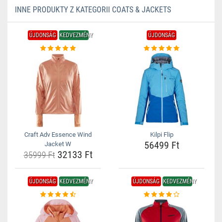
INNE PRODUKTY Z KATEGORII COATS & JACKETS
ÚJDONSÁG
KEDVEZMÉNY
ÚJDONSÁG
Craft Adv Essence Wind
Kilpi Flip
56499 Ft
Jacket W
32133 Ft
35999 Ft
ÚJDONSÁG
KEDVEZMÉNY
ÚJDONSÁG
KEDVEZMÉNY