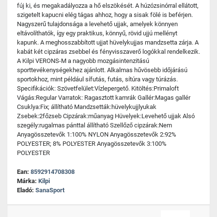
fúj ki, és megakadályozza a hő elszökését. A húzózsinórral ellátott,
szigetelt kapucni elég tágas ahhoz, hogy a sisak fölé is beférjen.
Nagyszerű tulajdonsága a levehető ujjak, amelyek könnyen
eltávolíthatók, így egy praktikus, könnyű, rövid ujjú mellényt
kapunk. A meghosszabbított ujjat hüvelykujjas mandzsetta zárja. A
kabát két cipzáras zsebbel és fényvisszaverő logókkal rendelkezik.
A Kilpi VERONS-M a nagyobb mozgásintenzitású
sporttevékenységekhez ajánlott. Alkalmas hűvösebb időjárású
sportokhoz, mint például sífutás, futás, sítúra vagy túrázás.
Specifikációk: Szövetfelület:Vízlepergető. Kitöltés:Primaloft
Vágás:Regular Varratok: Ragasztott kamrák Gallér:Magas gallér
Csuklya:Fix; állítható Mandzsetták:hüvelykujjlyukak
Zsebek:2főzseb Cipzárak:műanyag Hüvelyek:Levehető ujjak Alsó
szegély:rugalmas pánttal állítható Szellőző cipzárak:Nem
Anyagösszetevők 1:100% NYLON Anyagösszetevők 2:92%
POLYESTER; 8% POLYESTER Anyagösszetevők 3:100%
POLYESTER
Ean:
8592914708308
Márka:
Kilpi
Eladó:
SanaSport