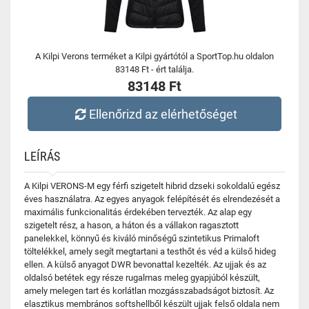
A Kilpi Verons terméket a Kilpi gyártótól a SportTop.hu oldalon
83148 Ft - ért találja.
83148 Ft
Ellenőrizd az elérhetőséget
LEÍRÁS
A Kilpi VERONS-M egy férfi szigetelt hibrid dzseki sokoldalú egész
éves használatra. Az egyes anyagok felépítését és elrendezését a
maximális funkcionalitás érdekében tervezték. Az alap egy
szigetelt rész, a hason, a háton és a vállakon ragasztott
panelekkel, könnyű és kiváló minőségű szintetikus Primaloft
töltelékkel, amely segít megtartani a testhőt és véd a külső hideg
ellen. A külső anyagot DWR bevonattal kezelték. Az ujjak és az
oldalsó betétek egy része rugalmas meleg gyapjúból készült,
amely melegen tart és korlátlan mozgásszabadságot biztosít. Az
elasztikus membrános softshellből készült ujjak felső oldala nem