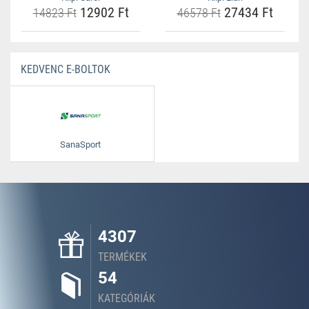
12902 Ft
27434 Ft
14823 Ft
46578 Ft
KEDVENC E-BOLTOK
SanaSport
4307
TERMÉKEK
54
KATEGÓRIÁK