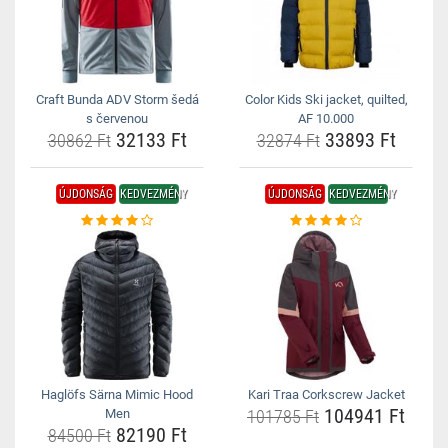
Craft Bunda ADV Storm šedá
Color Kids Ski jacket, quilted,
s červenou
AF 10.000
32133 Ft
33893 Ft
30862 Ft
32874 Ft
ÚJDONSÁG
KEDVEZMÉNY
ÚJDONSÁG
KEDVEZMÉNY
Haglöfs Särna Mimic Hood
Kari Traa Corkscrew Jacket
104941 Ft
Men
101785 Ft
82190 Ft
84500 Ft