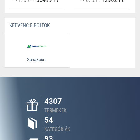
KEDVENC E-BOLTOK
SanaSport
4307
TERMÉKEK
54
KATEGÓRIÁK
93