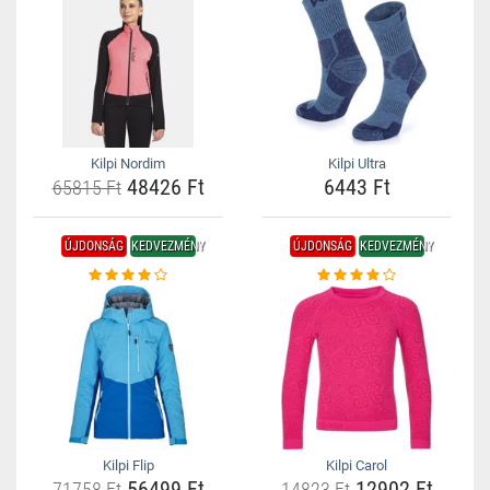
Kilpi Nordim
Kilpi Ultra
48426 Ft
6443 Ft
65815 Ft
ÚJDONSÁG
KEDVEZMÉNY
ÚJDONSÁG
KEDVEZMÉNY
Kilpi Flip
Kilpi Carol
56499 Ft
12902 Ft
71758 Ft
14823 Ft