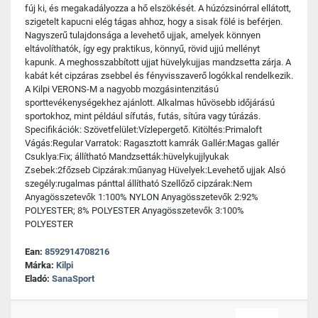
fúj ki, és megakadályozza a hő elszökését. A húzózsinórral ellátott,
szigetelt kapucni elég tágas ahhoz, hogy a sisak fölé is beférjen.
Nagyszerű tulajdonsága a levehető ujjak, amelyek könnyen
eltávolíthatók, így egy praktikus, könnyű, rövid ujjú mellényt
kapunk. A meghosszabbított ujjat hüvelykujjas mandzsetta zárja. A
kabát két cipzáras zsebbel és fényvisszaverő logókkal rendelkezik.
A Kilpi VERONS-M a nagyobb mozgásintenzitású
sporttevékenységekhez ajánlott. Alkalmas hűvösebb időjárású
sportokhoz, mint például sífutás, futás, sítúra vagy túrázás.
Specifikációk: Szövetfelület:Vízlepergető. Kitöltés:Primaloft
Vágás:Regular Varratok: Ragasztott kamrák Gallér:Magas gallér
Csuklya:Fix; állítható Mandzsetták:hüvelykujjlyukak
Zsebek:2főzseb Cipzárak:műanyag Hüvelyek:Levehető ujjak Alsó
szegély:rugalmas pánttal állítható Szellőző cipzárak:Nem
Anyagösszetevők 1:100% NYLON Anyagösszetevők 2:92%
POLYESTER; 8% POLYESTER Anyagösszetevők 3:100%
POLYESTER
Ean:
8592914708216
Márka:
Kilpi
Eladó:
SanaSport