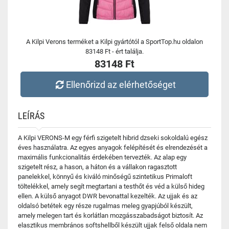
A Kilpi Verons terméket a Kilpi gyártótól a SportTop.hu oldalon
83148 Ft - ért találja.
83148 Ft
Ellenőrizd az elérhetőséget
LEÍRÁS
A Kilpi VERONS-M egy férfi szigetelt hibrid dzseki sokoldalú egész
éves használatra. Az egyes anyagok felépítését és elrendezését a
maximális funkcionalitás érdekében tervezték. Az alap egy
szigetelt rész, a hason, a háton és a vállakon ragasztott
panelekkel, könnyű és kiváló minőségű szintetikus Primaloft
töltelékkel, amely segít megtartani a testhőt és véd a külső hideg
ellen. A külső anyagot DWR bevonattal kezelték. Az ujjak és az
oldalsó betétek egy része rugalmas meleg gyapjúból készült,
amely melegen tart és korlátlan mozgásszabadságot biztosít. Az
elasztikus membrános softshellből készült ujjak felső oldala nem