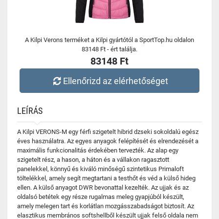
A Kilpi Verons terméket a Kilpi gyártótól a SportTop.hu oldalon
83148 Ft - ért találja.
83148 Ft
Ellenőrizd az elérhetőséget
LEÍRÁS
A Kilpi VERONS-M egy férfi szigetelt hibrid dzseki sokoldalú egész
éves használatra. Az egyes anyagok felépítését és elrendezését a
maximális funkcionalitás érdekében tervezték. Az alap egy
szigetelt rész, a hason, a háton és a vállakon ragasztott
panelekkel, könnyű és kiváló minőségű szintetikus Primaloft
töltelékkel, amely segít megtartani a testhőt és véd a külső hideg
ellen. A külső anyagot DWR bevonattal kezelték. Az ujjak és az
oldalsó betétek egy része rugalmas meleg gyapjúból készült,
amely melegen tart és korlátlan mozgásszabadságot biztosít. Az
elasztikus membrános softshellből készült ujjak felső oldala nem