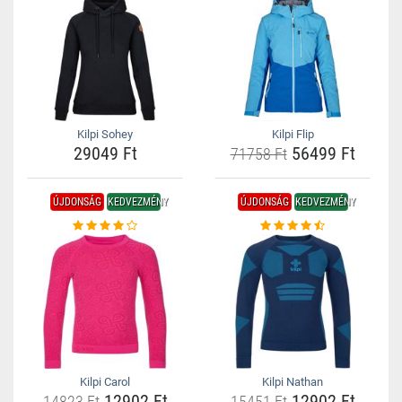
Kilpi Sohey
Kilpi Flip
29049 Ft
56499 Ft
71758 Ft
ÚJDONSÁG
KEDVEZMÉNY
ÚJDONSÁG
KEDVEZMÉNY
Kilpi Carol
Kilpi Nathan
12902 Ft
12902 Ft
14823 Ft
15451 Ft