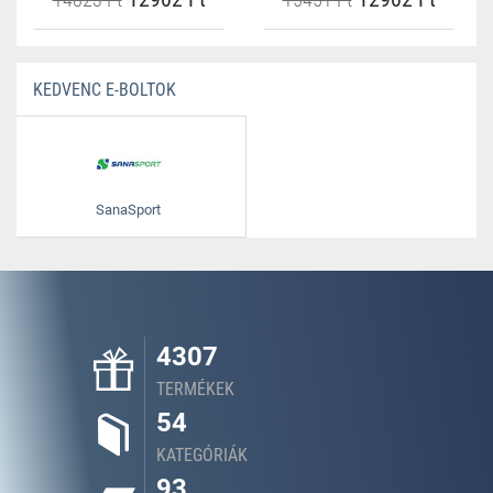
KEDVENC E-BOLTOK
SanaSport
4307
TERMÉKEK
54
KATEGÓRIÁK
93