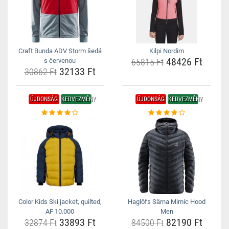
Craft Bunda ADV Storm šedá
Kilpi Nordim
48426 Ft
s červenou
65815 Ft
32133 Ft
30862 Ft
ÚJDONSÁG
KEDVEZMÉNY
ÚJDONSÁG
KEDVEZMÉNY
Color Kids Ski jacket, quilted,
Haglöfs Särna Mimic Hood
AF 10.000
Men
33893 Ft
82190 Ft
32874 Ft
84500 Ft