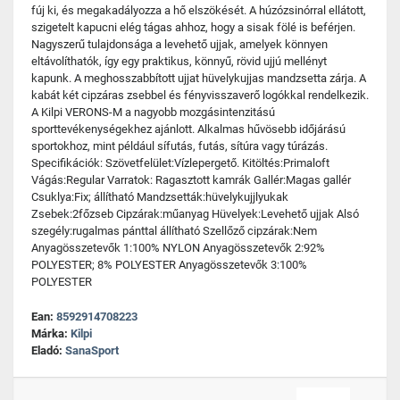
fúj ki, és megakadályozza a hő elszökését. A húzózsinórral ellátott,
szigetelt kapucni elég tágas ahhoz, hogy a sisak fölé is beférjen.
Nagyszerű tulajdonsága a levehető ujjak, amelyek könnyen
eltávolíthatók, így egy praktikus, könnyű, rövid ujjú mellényt
kapunk. A meghosszabbított ujjat hüvelykujjas mandzsetta zárja. A
kabát két cipzáras zsebbel és fényvisszaverő logókkal rendelkezik.
A Kilpi VERONS-M a nagyobb mozgásintenzitású
sporttevékenységekhez ajánlott. Alkalmas hűvösebb időjárású
sportokhoz, mint például sífutás, futás, sítúra vagy túrázás.
Specifikációk: Szövetfelület:Vízlepergető. Kitöltés:Primaloft
Vágás:Regular Varratok: Ragasztott kamrák Gallér:Magas gallér
Csuklya:Fix; állítható Mandzsetták:hüvelykujjlyukak
Zsebek:2főzseb Cipzárak:műanyag Hüvelyek:Levehető ujjak Alsó
szegély:rugalmas pánttal állítható Szellőző cipzárak:Nem
Anyagösszetevők 1:100% NYLON Anyagösszetevők 2:92%
POLYESTER; 8% POLYESTER Anyagösszetevők 3:100%
POLYESTER
Ean:
8592914708223
Márka:
Kilpi
Eladó:
SanaSport