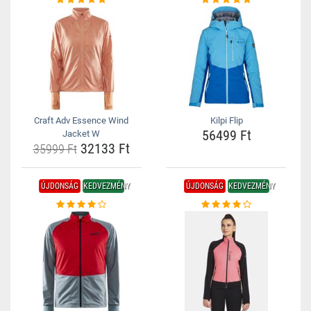
Craft Adv Essence Wind
Kilpi Flip
56499 Ft
Jacket W
32133 Ft
35999 Ft
ÚJDONSÁG
KEDVEZMÉNY
ÚJDONSÁG
KEDVEZMÉNY