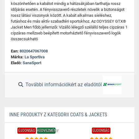
köszönhetően a kabátot mindig a hátizsákjában tarthatja rossz
időjárás esetén. A fényvisszaverő részletek növelik a biztonságot
rossz látási viszonyok között. A kabát alkalmas síeléshez,
futáshoz és más aktív szabadtéri sportokhoz. Az ODYSSEY GTX®
Jacket Men főbb jellemzői: Vízálló lélegző szélálló teljes cipzáras 1
cipzáras mellzseb beépített motorháztető fényvisszaverő logók
összecsukható
Ean:
8020647067008
Márka:
La Sportiva
Eladó:
SanaSport
További információkért az eladótól
INNE PRODUKTY Z KATEGORII COATS & JACKETS
ÚJDONSÁG
KEDVEZMÉNY
ÚJDONSÁG