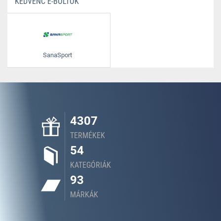
KEDVENC E-BOLTOK
SanaSport
4307
TERMÉKEK
54
KATEGÓRIÁK
93
MÁRKÁK