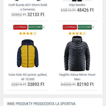
Craft Bunda ADV Storm šedá
Kilpi Nordim
48426 Ft
s červenou
65815 Ft
32133 Ft
30862 Ft
ÚJDONSÁG
KEDVEZMÉNY
ÚJDONSÁG
KEDVEZMÉNY
Color Kids Ski jacket, quilted,
Haglöfs Särna Mimic Hood
AF 10.000
Men
33893 Ft
82190 Ft
32874 Ft
84500 Ft
INNE PRODUKTY PRODUCENTA LA SPORTIVA