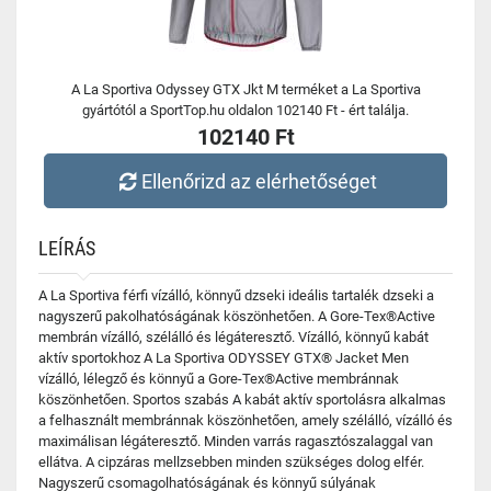
A La Sportiva Odyssey GTX Jkt M terméket a La Sportiva
gyártótól a SportTop.hu oldalon 102140 Ft - ért találja.
102140 Ft
Ellenőrizd az elérhetőséget
LEÍRÁS
A La Sportiva férfi vízálló, könnyű dzseki ideális tartalék dzseki a
nagyszerű pakolhatóságának köszönhetően. A Gore-Tex®Active
membrán vízálló, szélálló és légáteresztő. Vízálló, könnyű kabát
aktív sportokhoz A La Sportiva ODYSSEY GTX® Jacket Men
vízálló, lélegző és könnyű a Gore-Tex®Active membránnak
köszönhetően. Sportos szabás A kabát aktív sportolásra alkalmas
a felhasznált membránnak köszönhetően, amely szélálló, vízálló és
maximálisan légáteresztő. Minden varrás ragasztószalaggal van
ellátva. A cipzáras mellzsebben minden szükséges dolog elfér.
Nagyszerű csomagolhatóságának és könnyű súlyának