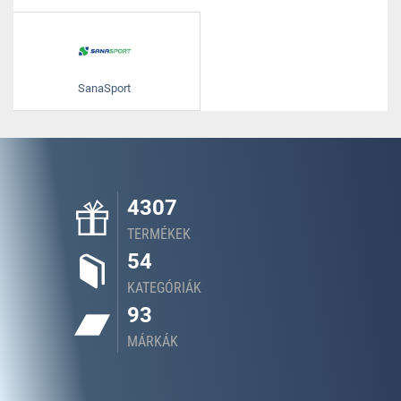
SanaSport
4307
TERMÉKEK
54
KATEGÓRIÁK
93
MÁRKÁK