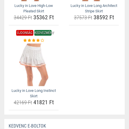
Lucky in Love High-Low
Lucky in Love Long Architect
Pleated Skirt
Stripe Skirt
35362 Ft
38592 Ft
34429 Ft
37573 Ft
ÚJDONSÁG
KEDVEZMÉNY
Lucky in Love Long Instinct
Skirt
41821 Ft
42169 Ft
KEDVENC E-BOLTOK