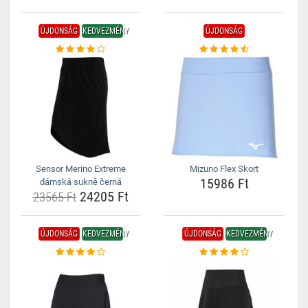
ÚJDONSÁG
KEDVEZMÉNY
ÚJDONSÁG
Sensor Merino Extreme
Mizuno Flex Skort
15986 Ft
dámská sukně černá
24205 Ft
23565 Ft
ÚJDONSÁG
KEDVEZMÉNY
ÚJDONSÁG
KEDVEZMÉNY