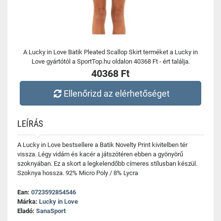
A Lucky in Love Batik Pleated Scallop Skirt terméket a Lucky in
Love gyártótól a SportTop.hu oldalon 40368 Ft - ért találja.
40368 Ft
Ellenőrizd az elérhetőséget
LEÍRÁS
A Lucky in Love bestsellere a Batik Novelty Print kivitelben tér
vissza. Légy vidám és kacér a játszótéren ebben a gyönyörű
szoknyában. Ez a skort a legkelendőbb címeres stílusban készül.
Szoknya hossza. 92% Micro Poly / 8% Lycra
Ean:
0723592854546
Márka:
Lucky in Love
Eladó:
SanaSport