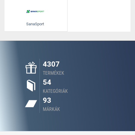
SanaSport
4307
TERMÉKEK
54
KATEGÓRIÁK
93
MÁRKÁK