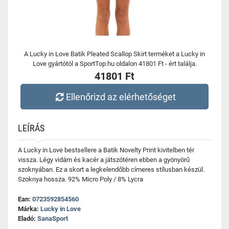
A Lucky in Love Batik Pleated Scallop Skirt terméket a Lucky in
Love gyártótól a SportTop.hu oldalon 41801 Ft - ért találja.
41801 Ft
Ellenőrizd az elérhetőséget
LEÍRÁS
A Lucky in Love bestsellere a Batik Novelty Print kivitelben tér
vissza. Légy vidám és kacér a játszótéren ebben a gyönyörű
szoknyában. Ez a skort a legkelendőbb címeres stílusban készül.
Szoknya hossza. 92% Micro Poly / 8% Lycra
Ean:
0723592854560
Márka:
Lucky in Love
Eladó:
SanaSport