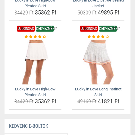
Lucky in Love High-Low
Lucky in Love Zips Are Sealed
Pleated Skirt
Jacket
35362 Ft
49895 Ft
34429 Ft
50309 Ft
ÚJDONSÁG
KEDVEZMÉNY
ÚJDONSÁG
KEDVEZMÉNY
Lucky in Love High-Low
Lucky in Love Long Instinct
Pleated Skirt
Skirt
35362 Ft
41821 Ft
34429 Ft
42169 Ft
KEDVENC E-BOLTOK