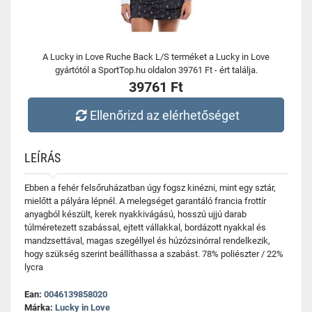
A Lucky in Love Ruche Back L/S terméket a Lucky in Love
gyártótól a SportTop.hu oldalon 39761 Ft - ért találja.
39761 Ft
Ellenőrizd az elérhetőséget
LEÍRÁS
Ebben a fehér felsőruházatban úgy fogsz kinézni, mint egy sztár,
mielőtt a pályára lépnél. A melegséget garantáló francia frottír
anyagból készült, kerek nyakkivágású, hosszú ujjú darab
túlméretezett szabással, ejtett vállakkal, bordázott nyakkal és
mandzsettával, magas szegéllyel és húzózsinórral rendelkezik,
hogy szükség szerint beállíthassa a szabást. 78% poliészter / 22%
lycra
Ean:
0046139858020
Márka:
Lucky in Love