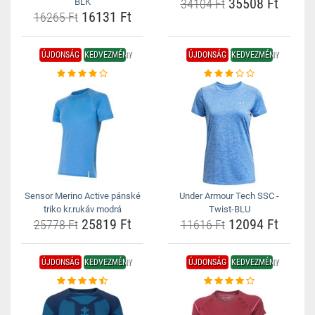
35508 Ft
BLK
34104 Ft
16131 Ft
16265 Ft
ÚJDONSÁG
KEDVEZMÉNY
ÚJDONSÁG
KEDVEZMÉNY
Sensor Merino Active pánské
Under Armour Tech SSC -
triko kr.rukáv modrá
Twist-BLU
25819 Ft
12094 Ft
25778 Ft
11616 Ft
ÚJDONSÁG
KEDVEZMÉNY
ÚJDONSÁG
KEDVEZMÉNY