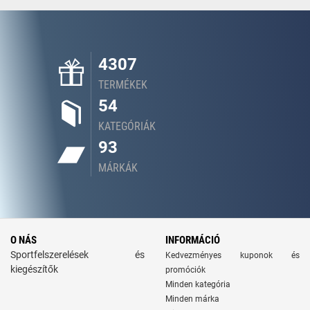
4307
TERMÉKEK
54
KATEGÓRIÁK
93
MÁRKÁK
O NÁS
INFORMÁCIÓ
Sportfelszerelések és
Kedvezményes kuponok és
kiegészítők
promóciók
Minden kategória
Minden márka