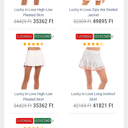
Lucky in Love High-Low
Lucky in Love Zips Are Sealed
Pleated Skirt
Jacket
35362 Ft
49895 Ft
34429 Ft
50309 Ft
ÚJDONSÁG
KEDVEZMÉNY
ÚJDONSÁG
KEDVEZMÉNY
Lucky in Love High-Low
Lucky in Love Long Instinct
Pleated Skirt
Skirt
35362 Ft
41821 Ft
34429 Ft
42169 Ft
ÚJDONSÁG
KEDVEZMÉNY