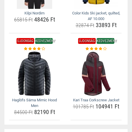
Kilpi Nordim
Color Kids Ski jacket, quilted,
48426 Ft
65815 Ft
AF 10.000
33893 Ft
32874 Ft
ÚJDONSÁG
KEDVEZMÉNY
ÚJDONSÁG
KEDVEZMÉNY
Haglöfs Särna Mimic Hood
Kari Traa Corkscrew Jacket
104941 Ft
Men
101785 Ft
82190 Ft
84500 Ft