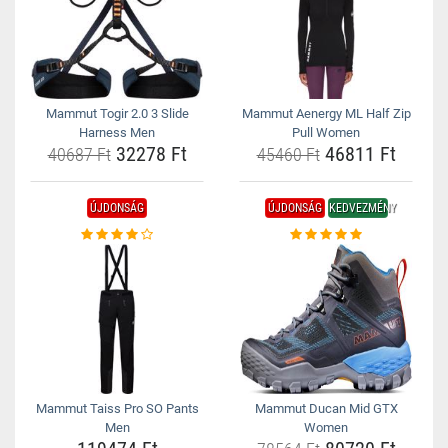
Mammut Togir 2.0 3 Slide
Mammut Aenergy ML Half Zip
Harness Men
Pull Women
32278 Ft
46811 Ft
40687 Ft
45460 Ft
ÚJDONSÁG
ÚJDONSÁG
KEDVEZMÉNY
Mammut Taiss Pro SO Pants
Mammut Ducan Mid GTX
Men
Women