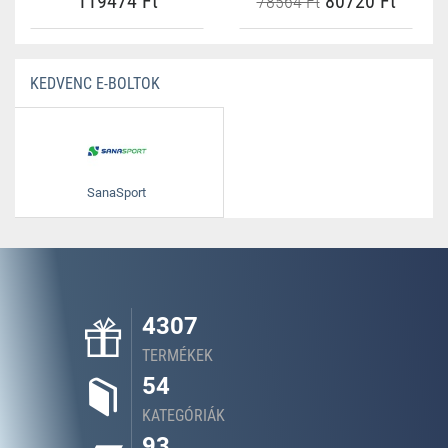
119474 Ft
80720 Ft
78564 Ft
KEDVENC E-BOLTOK
SanaSport
4307
TERMÉKEK
54
KATEGÓRIÁK
93