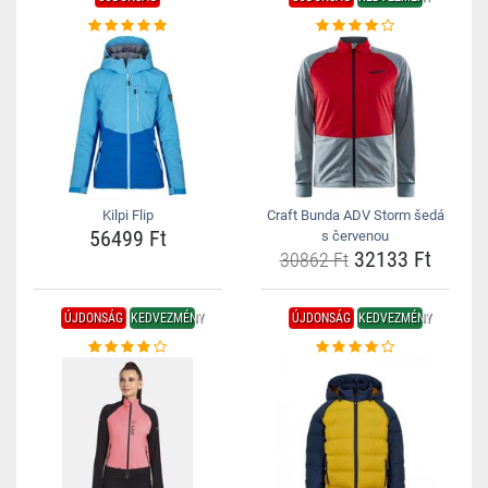
Kilpi Flip
Craft Bunda ADV Storm šedá
56499 Ft
s červenou
32133 Ft
30862 Ft
ÚJDONSÁG
KEDVEZMÉNY
ÚJDONSÁG
KEDVEZMÉNY