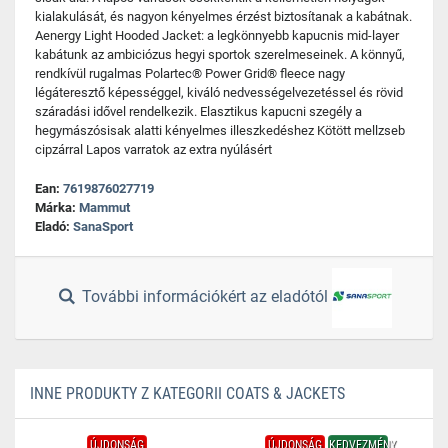
kialakulását, és nagyon kényelmes érzést biztosítanak a kabátnak.
Aenergy Light Hooded Jacket: a legkönnyebb kapucnis mid-layer
kabátunk az ambiciózus hegyi sportok szerelmeseinek. A könnyű,
rendkívül rugalmas Polartec® Power Grid® fleece nagy
légáteresztő képességgel, kiváló nedvességelvezetéssel és rövid
száradási idővel rendelkezik. Elasztikus kapucni szegély a
hegymászósisak alatti kényelmes illeszkedéshez Kötött mellzseb
cipzárral Lapos varratok az extra nyúlásért
Ean:
7619876027719
Márka:
Mammut
Eladó:
SanaSport
További információkért az eladótól
INNE PRODUKTY Z KATEGORII COATS & JACKETS
ÚJDONSÁG
ÚJDONSÁG
KEDVEZMÉNY