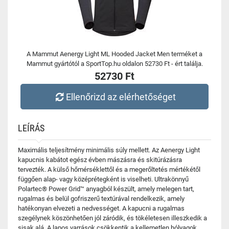
A Mammut Aenergy Light ML Hooded Jacket Men terméket a
Mammut gyártótól a SportTop.hu oldalon 52730 Ft - ért találja.
52730 Ft
Ellenőrizd az elérhetőséget
LEÍRÁS
Maximális teljesítmény minimális súly mellett. Az Aenergy Light
kapucnis kabátot egész évben mászásra és skitúrázásra
tervezték. A külső hőmérséklettől és a megerőltetés mértékétől
függően alap- vagy középrétegként is viselheti. Ultrakönnyű
Polartec® Power Grid™ anyagból készült, amely melegen tart,
rugalmas és belül gofriszerű textúrával rendelkezik, amely
hatékonyan elvezeti a nedvességet. A kapucni a rugalmas
szegélynek köszönhetően jól záródik, és tökéletesen illeszkedik a
sisak alá. A lapos varrások csökkentik a kellemetlen hólyagok