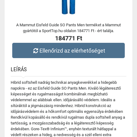
A Mammut Eisfeld Guide SO Pants Men terméket a Mammut
gyártótól a SportTop.hu oldalon 184771 Ft - ért találja.
184771 Ft
Ellenőrizd az elérhetőséget
LEÍRÁS
Hibrid softshell nadrág technikai anyagkeverékkel a hidegebb
napokra - ez az Eisfeld Guide SO Pants Men. Kiváló légáteresztő
képességet és rugalmasságot kombinálnak megbízható
védelemmel az alábbiak ellen. időjárásálló védelem. Ideális a
sítúráktól a jégmászásig mindenhez. Hibrid konstrukció az
időjárásvédelem és a hőkomfort optimális egyensúlya érdekében
Rendkívül kopásálló és rendkívül rugalmas dupla softshell anyag a
tartósság, a mozgásszabadság és a légáteresztő képesség
érdekében. Gore-Tex® Infinium™, enyhén texturált hátlappal a
védett részeken a hideg, a nedvesség és a szél elleni extra