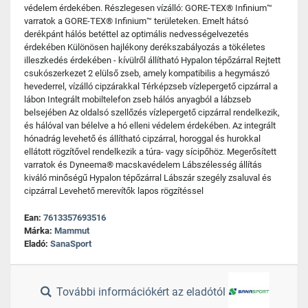
védelem érdekében. Részlegesen vízálló: GORE-TEX® Infinium™
varratok a GORE-TEX® Infinium™ területeken. Emelt hátsó
derékpánt hálós betéttel az optimális nedvességelvezetés
érdekében Különösen hajlékony derékszabályozás a tökéletes
illeszkedés érdekében - kívülről állítható Hypalon tépőzárral Rejtett
csukószerkezet 2 elülső zseb, amely kompatibilis a hegymászó
hevederrel, vízálló cipzárakkal Térképzseb vízlepergető cipzárral a
lábon Integrált mobiltelefon zseb hálós anyagból a lábzseb
belsejében Az oldalsó szellőzés vízlepergető cipzárral rendelkezik,
és hálóval van bélelve a hó elleni védelem érdekében. Az integrált
hónadrág levehető és állítható cipzárral, horoggal és hurokkal
ellátott rögzítővel rendelkezik a túra- vagy sícipőhöz. Megerősített
varratok és Dyneema® macskavédelem Lábszélesség állítás
kiváló minőségű Hypalon tépőzárral Lábszár szegély zsaluval és
cipzárral Levehető merevítők lapos rögzítéssel
Ean:
7613357693516
Márka:
Mammut
Eladó:
SanaSport
További információkért az eladótól