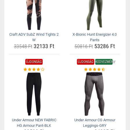
Craft ADV SubZ Wind Tights 2
X-Bionic Hunt Energizer 4.0
W
Pants
32133 Ft
53286 Ft
33548 Ft
50816 Ft
ÚJDONSÁG
ÚJDONSÁG
KEDVEZMÉNY
Under Armour NEW FABRIC
Under Armour CG Armour
HG Armour Pant-BLK
Leggings-GRY