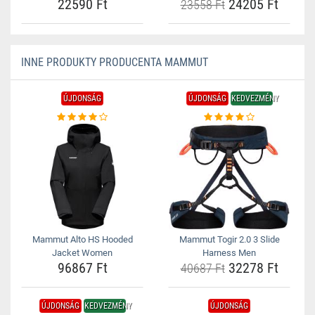
22590 Ft
24205 Ft
23558 Ft
INNE PRODUKTY PRODUCENTA MAMMUT
ÚJDONSÁG
ÚJDONSÁG
KEDVEZMÉNY
Mammut Alto HS Hooded
Mammut Togir 2.0 3 Slide
Jacket Women
Harness Men
96867 Ft
32278 Ft
40687 Ft
ÚJDONSÁG
KEDVEZMÉNY
ÚJDONSÁG