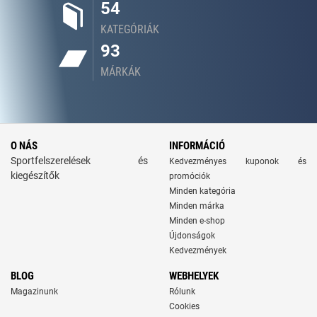
54
KATEGÓRIÁK
93
MÁRKÁK
O NÁS
INFORMÁCIÓ
Sportfelszerelések és
Kedvezményes kuponok és
kiegészítők
promóciók
Minden kategória
Minden márka
Minden e-shop
Újdonságok
Kedvezmények
BLOG
WEBHELYEK
Magazinunk
Rólunk
Cookies