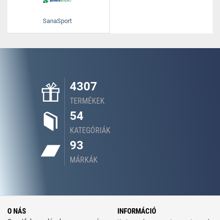
SanaSport
4307
TERMÉKEK
54
KATEGÓRIÁK
93
MÁRKÁK
O NÁS
INFORMÁCIÓ