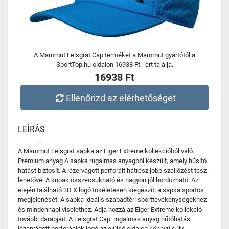
A Mammut Felsgrat Cap terméket a Mammut gyártótól a
SportTop.hu oldalon 16938 Ft - ért találja.
16938 Ft
Ellenőrizd az elérhetőséget
LEÍRÁS
A Mammut Felsgrat sapka az Eiger Extreme kollekcióból való.
Prémium anyag A sapka rugalmas anyagból készült, amely hűsítő
hatást biztosít. A lézervágott perforált hátrész jobb szellőzést tesz
lehetővé. A kupak összecsukható és nagyon jól hordozható. Az
elején található 3D X logó tökéletesen kiegészíti a sapka sportos
megjelenését. A sapka ideális szabadtéri sporttevékenységekhez
és mindennapi viselethez. Adja hozzá az Eiger Extreme kollekció
további darabjait. A Felsgrat Cap: rugalmas anyag hűtőhatás
lézervágott perforációk logó az elülső oldalon könnyű súly