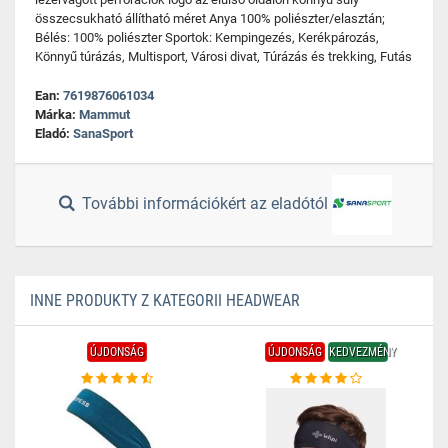
összecsukható állítható méret Anya 100% poliészter/elasztán;
Bélés: 100% poliészter Sportok: Kempingezés, Kerékpározás,
Könnyű túrázás, Multisport, Városi divat, Túrázás és trekking, Futás
Ean:
7619876061034
Márka:
Mammut
Eladó:
SanaSport
További információkért az eladótól
INNE PRODUKTY Z KATEGORII HEADWEAR
ÚJDONSÁG
ÚJDONSÁG
KEDVEZMÉNY