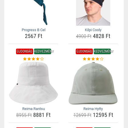
Progress B Cel
Kilpi Cooly
2567 Ft
4828 Ft
4900 Ft
ÚJDONSÁG
KEDVEZMÉNY
ÚJDONSÁG
KEDVEZMÉNY
Reima Rantsu
Reima Hytty
8881 Ft
12595 Ft
8955 Ft
12699 Ft