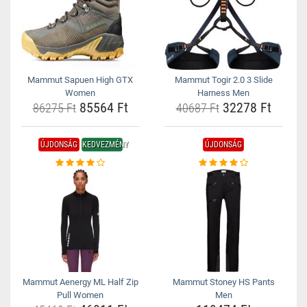
Mammut Sapuen High GTX
Mammut Togir 2.0 3 Slide
Women
Harness Men
85564 Ft
32278 Ft
86275 Ft
40687 Ft
ÚJDONSÁG
KEDVEZMÉNY
ÚJDONSÁG
Mammut Aenergy ML Half Zip
Mammut Stoney HS Pants
Pull Women
Men