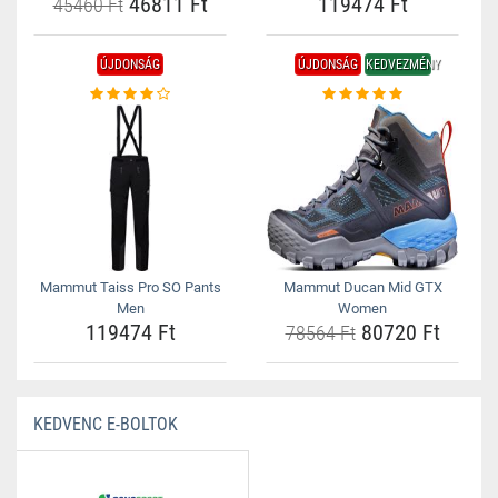
46811 Ft
119474 Ft
45460 Ft
ÚJDONSÁG
ÚJDONSÁG
KEDVEZMÉNY
Mammut Taiss Pro SO Pants
Mammut Ducan Mid GTX
Men
Women
119474 Ft
80720 Ft
78564 Ft
KEDVENC E-BOLTOK