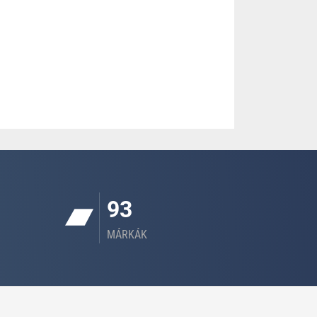
93
MÁRKÁK