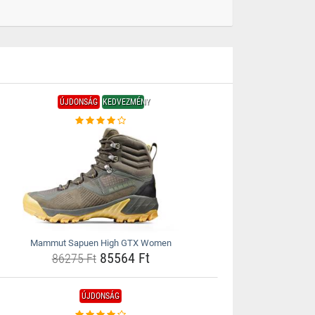
ÚJDONSÁG
KEDVEZMÉNY
Mammut Sapuen High GTX Women
85564 Ft
86275 Ft
ÚJDONSÁG