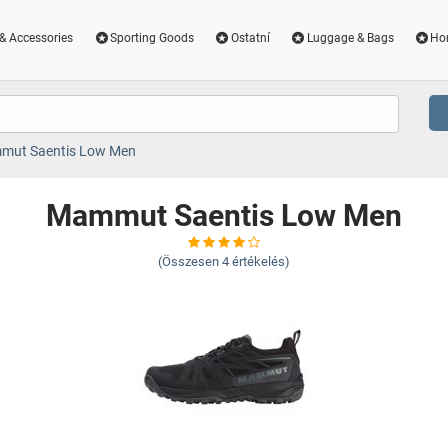
& Accessories
Sporting Goods
Ostatní
Luggage & Bags
Ho
ut Saentis Low Men
Mammut Saentis Low Men
(Összesen
4
értékelés)