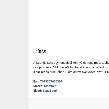
LEÍRÁS
A Saentis Low egy rendkívül könnyű és rugalmas, többc
cipője is lesz. A Michelin® talpbetét kiváló tapadást 
illeszkedés érdekében. Előre öntött nyelvszerkezet TP
Ean:
7613357655309
Márka:
Mammut
Eladó:
SanaSport