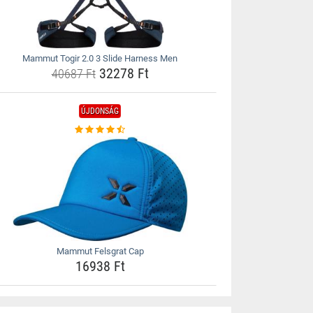
Mammut Togir 2.0 3 Slide Harness Men
32278 Ft
40687 Ft
ÚJDONSÁG
Mammut Felsgrat Cap
16938 Ft