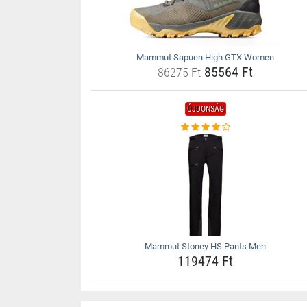
Mammut Sapuen High GTX Women
85564 Ft
86275 Ft
ÚJDONSÁG
Mammut Stoney HS Pants Men
119474 Ft