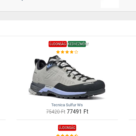
ÚJDONSÁG
KEDVEZMÉNY
Tecnica Sulfur Ws
77491 Ft
75420 Ft
ÚJDONSÁG