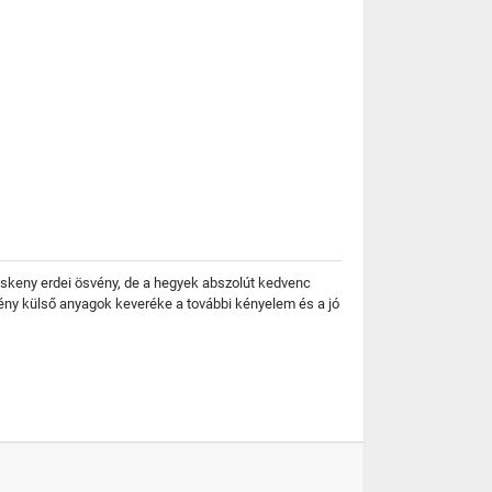
eskeny erdei ösvény, de a hegyek abszolút kedvenc
emény külső anyagok keveréke a további kényelem és a jó