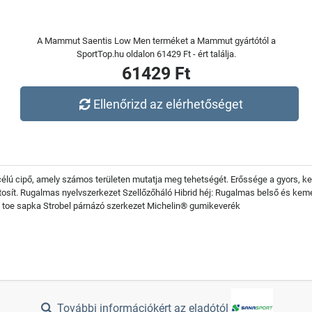
A Mammut Saentis Low Men terméket a Mammut gyártótól a
SportTop.hu oldalon 61429 Ft - ért találja.
61429 Ft
Ellenőrizd az elérhetőséget
élú cipő, amely számos területen mutatja meg tehetségét. Erőssége a gyors, k
biztosít. Rugalmas nyelvszerkezet Szellőzőháló Hibrid héj: Rugalmas belső és k
U toe sapka Strobel párnázó szerkezet Michelin® gumikeverék
További információkért az eladótól