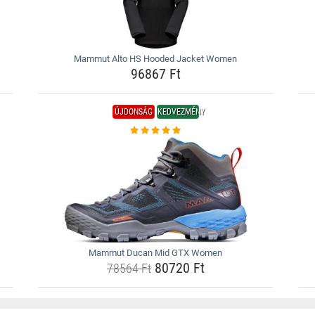
Mammut Alto HS Hooded Jacket Women
96867 Ft
ÚJDONSÁG
KEDVEZMÉNY
Mammut Ducan Mid GTX Women
80720 Ft
78564 Ft