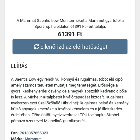
A Mammut Saentis Low Men terméket a Mammut gyártótól a
SportTop.hu oldalon 61391 Ft - ért találja.
61391 Ft
Ellenőrizd az elérhetőséget
LEÍRÁS
A Saentis Low egy rendkívül könnyű és rugalmas, többcélú cipő,
amely számos területen mutatja meg tehetségét. Erőssége a
gyors, keskeny erdei ösvény, de a hegyek abszolút kedvenc cipője
is lesz. A Michelin® talpbetét kiváló tapadást biztosít. Rugalmas
nyelvszerkezet Szellőzőháló Hibrid héj: Rugalmas belső és kemény
külső anyagok keveréke a további kényelem és a jó illeszkedés
érdekében. Előre öntött nyelvszerkezet TPU toe sapka Strobel
párnázó szerkezet Michelin® gumikeverék
Ean:
7613357655323
Márka:
Mammut