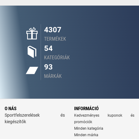
4307
TERMÉKEK
54
KATEGÓRIÁK
93
MÁRKÁK
O NÁS
INFORMÁCIÓ
Sportfelszerelések és
Kedvezményes kuponok és
kiegészítők
promóciók
Minden kategória
Minden márka