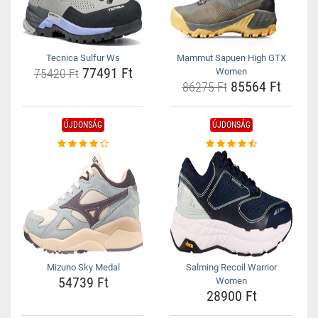
Tecnica Sulfur Ws
Mammut Sapuen High GTX
77491 Ft
75420 Ft
Women
85564 Ft
86275 Ft
ÚJDONSÁG
ÚJDONSÁG
Mizuno Sky Medal
Salming Recoil Warrior
54739 Ft
Women
28900 Ft