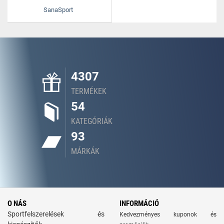
SanaSport
4307
TERMÉKEK
54
KATEGÓRIÁK
93
MÁRKÁK
O NÁS
INFORMÁCIÓ
Sportfelszerelések és
Kedvezményes kuponok és