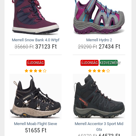
Merrell Snow Bank 4.0 Wtpf
Merrell Hydro 2
37123 Ft
27434 Ft
35660 Ft
29290 Ft
ÚJDONSÁG
ÚJDONSÁG
KEDVEZMÉNY
Merrell Moab Flight Sieve
Merrell Accentor 3 Sport Mid
51655 Ft
Gtx