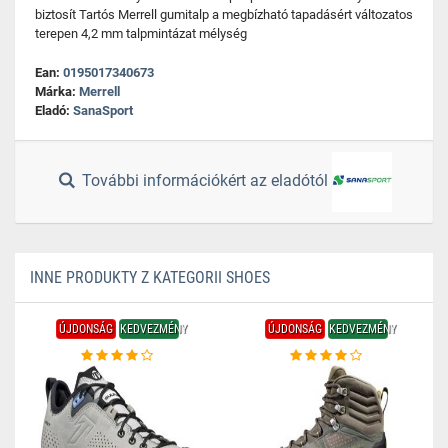
biztosít Tartós Merrell gumitalp a megbízható tapadásért változatos
terepen 4,2 mm talpmintázat mélység
Ean:
0195017340673
Márka:
Merrell
Eladó:
SanaSport
További információkért az eladótól
INNE PRODUKTY Z KATEGORII SHOES
ÚJDONSÁG
KEDVEZMÉNY
ÚJDONSÁG
KEDVEZMÉNY