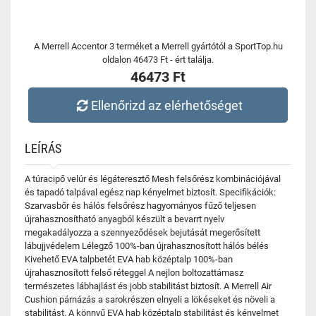
A Merrell Accentor 3 terméket a Merrell gyártótól a SportTop.hu
oldalon 46473 Ft - ért találja.
46473 Ft
Ellenőrizd az elérhetőséget
LEÍRÁS
A túracipő velúr és légáteresztő Mesh felsőrész kombinációjával
és tapadó talpával egész nap kényelmet biztosít. Specifikációk:
Szarvasbőr és hálós felsőrész hagyományos fűző teljesen
újrahasznosítható anyagból készült a bevarrt nyelv
megakadályozza a szennyeződések bejutását megerősített
lábujjvédelem Lélegző 100%-ban újrahasznosított hálós bélés
Kivehető EVA talpbetét EVA hab középtalp 100%-ban
újrahasznosított felső réteggel A nejlon boltozattámasz
természetes lábhajlást és jobb stabilitást biztosít. A Merrell Air
Cushion párnázás a sarokrészen elnyeli a lökéseket és növeli a
stabilitást. A könnyű EVA hab középtalp stabilitást és kényelmet