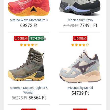
Mizuno Wave Momentum 3
Tecnica Sulfur Ws
69272 Ft
77491 Ft
75420 Ft
ÚJDONSÁG
KEDVEZMÉNY
ÚJDONSÁG
Mammut Sapuen High GTX
Mizuno Sky Medal
54739 Ft
Women
85564 Ft
86275 Ft