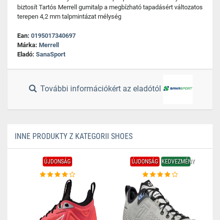
biztosít Tartós Merrell gumitalp a megbízható tapadásért változatos
terepen 4,2 mm talpmintázat mélység
Ean:
0195017340697
Márka:
Merrell
Eladó:
SanaSport
További információkért az eladótól
INNE PRODUKTY Z KATEGORII SHOES
ÚJDONSÁG
ÚJDONSÁG
KEDVEZMÉNY