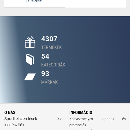
SanaSport
4307
TERMÉKEK
54
KATEGÓRIÁK
93
MÁRKÁK
O NÁS
INFORMÁCIÓ
Sportfelszerelések és
Kedvezményes kuponok és
kiegészítők
promóciók