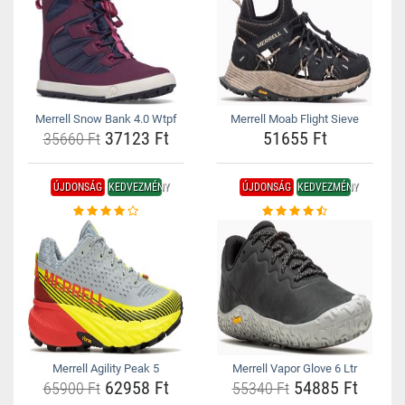
Merrell Snow Bank 4.0 Wtpf
Merrell Moab Flight Sieve
37123 Ft
51655 Ft
35660 Ft
ÚJDONSÁG
KEDVEZMÉNY
ÚJDONSÁG
KEDVEZMÉNY
Merrell Agility Peak 5
Merrell Vapor Glove 6 Ltr
62958 Ft
54885 Ft
65900 Ft
55340 Ft