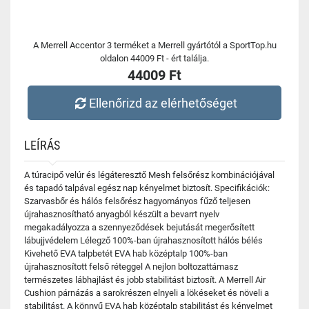
A Merrell Accentor 3 terméket a Merrell gyártótól a SportTop.hu
oldalon 44009 Ft - ért találja.
44009 Ft
Ellenőrizd az elérhetőséget
LEÍRÁS
A túracipő velúr és légáteresztő Mesh felsőrész kombinációjával
és tapadó talpával egész nap kényelmet biztosít. Specifikációk:
Szarvasbőr és hálós felsőrész hagyományos fűző teljesen
újrahasznosítható anyagból készült a bevarrt nyelv
megakadályozza a szennyeződések bejutását megerősített
lábujjvédelem Lélegző 100%-ban újrahasznosított hálós bélés
Kivehető EVA talpbetét EVA hab középtalp 100%-ban
újrahasznosított felső réteggel A nejlon boltozattámasz
természetes lábhajlást és jobb stabilitást biztosít. A Merrell Air
Cushion párnázás a sarokrészen elnyeli a lökéseket és növeli a
stabilitást. A könnyű EVA hab középtalp stabilitást és kényelmet