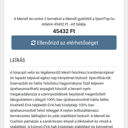
A Merrell Accentor 3 terméket a Merrell gyártótól a SportTop.hu
oldalon 45432 Ft - ért találja.
45432 Ft
Ellenőrizd az elérhetőséget
LEÍRÁS
A túracipő velúr és légáteresztő Mesh felsőrész kombinációjával
és tapadó talpával egész nap kényelmet biztosít. Specifikációk:
Szarvasbőr és hálós felsőrész hagyományos fűző teljesen
újrahasznosítható anyagból készült a bevarrt nyelv
megakadályozza a szennyeződések bejutását megerősített
lábujjvédelem Lélegző 100%-ban újrahasznosított hálós bélés
Kivehető EVA talpbetét EVA hab középtalp 100%-ban
újrahasznosított felső réteggel A nejlon boltozattámasz
természetes lábhajlást és jobb stabilitást biztosít. A Merrell Air
Cushion párnázás a sarokrészen elnyeli a lökéseket és növeli a
stabilitást. A könnyű EVA hab középtalp stabilitást és kényelmet