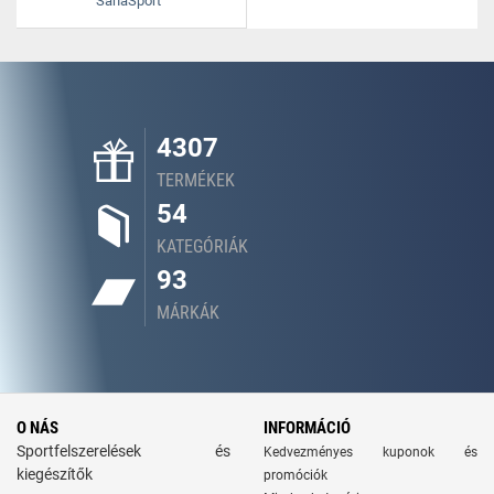
SanaSport
4307
TERMÉKEK
54
KATEGÓRIÁK
93
MÁRKÁK
O NÁS
INFORMÁCIÓ
Sportfelszerelések és
Kedvezményes kuponok és
kiegészítők
promóciók