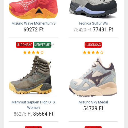
Mizuno Wave Momentum 3
Tecnica Sulfur Ws
69272 Ft
77491 Ft
75420 Ft
ÚJDONSÁG
KEDVEZMÉNY
ÚJDONSÁG
Mammut Sapuen High GTX
Mizuno Sky Medal
54739 Ft
Women
85564 Ft
86275 Ft