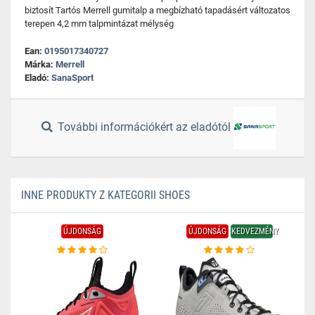
biztosít Tartós Merrell gumitalp a megbízható tapadásért változatos
terepen 4,2 mm talpmintázat mélység
Ean:
0195017340727
Márka:
Merrell
Eladó:
SanaSport
További információkért az eladótól
INNE PRODUKTY Z KATEGORII SHOES
ÚJDONSÁG
ÚJDONSÁG
KEDVEZMÉNY