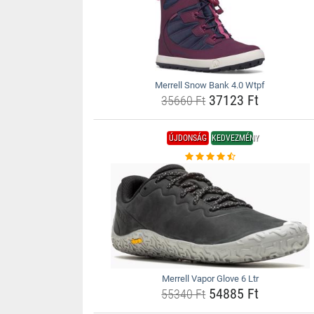
Merrell Snow Bank 4.0 Wtpf
37123 Ft
35660 Ft
ÚJDONSÁG
KEDVEZMÉNY
Merrell Vapor Glove 6 Ltr
54885 Ft
55340 Ft