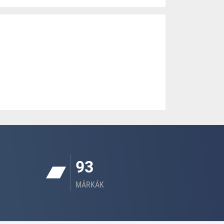
93
MÁRKÁK