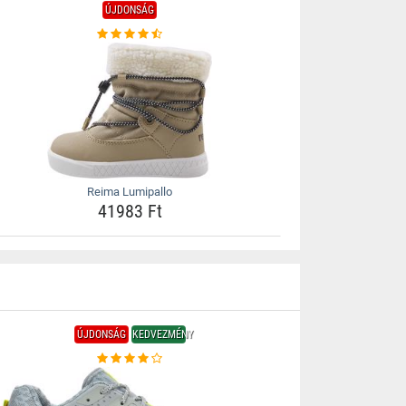
ÚJDONSÁG
Reima Lumipallo
41983 Ft
ÚJDONSÁG
KEDVEZMÉNY