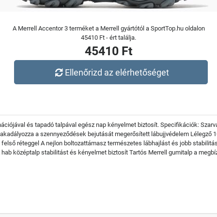
A Merrell Accentor 3 terméket a Merrell gyártótól a SportTop.hu oldalon
45410 Ft - ért találja.
45410 Ft
Ellenőrizd az elérhetőséget
ációjával és tapadó talpával egész nap kényelmet biztosít. Specifikációk: Sza
egakadályozza a szennyeződések bejutását megerősített lábujjvédelem Lélegző 1
első réteggel A nejlon boltozattámasz természetes lábhajlást és jobb stabilitás
VA hab középtalp stabilitást és kényelmet biztosít Tartós Merrell gumitalp a meg