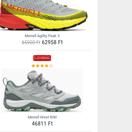
Merrell Agility Peak 5
62958 Ft
65900 Ft
ÚJDONSÁG
Merrell West RIM
46811 Ft