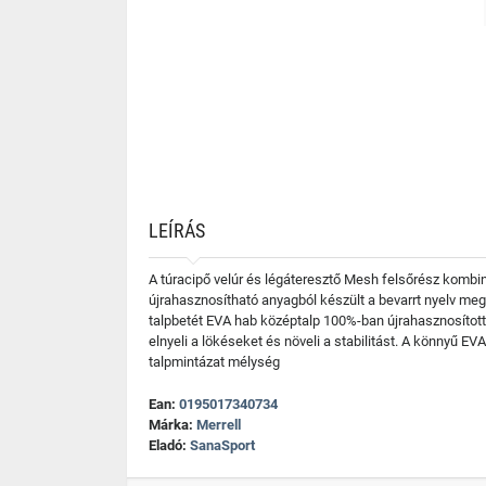
LEÍRÁS
A túracipő velúr és légáteresztő Mesh felsőrész kombin
újrahasznosítható anyagból készült a bevarrt nyelv m
talpbetét EVA hab középtalp 100%-ban újrahasznosított f
elnyeli a lökéseket és növeli a stabilitást. A könnyű E
talpmintázat mélység
Ean:
0195017340734
Márka:
Merrell
Eladó:
SanaSport