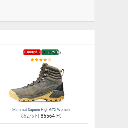
ÚJDONSÁG
KEDVEZMÉNY
Mammut Sapuen High GTX Women
85564 Ft
86275 Ft