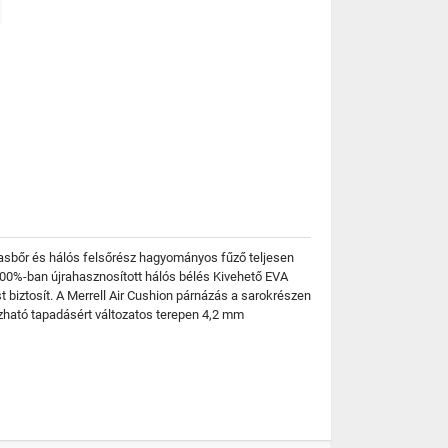
rvasbőr és hálós felsőrész hagyományos fűző teljesen
00%-ban újrahasznosított hálós bélés Kivehető EVA
t biztosít. A Merrell Air Cushion párnázás a sarokrészen
bízható tapadásért változatos terepen 4,2 mm