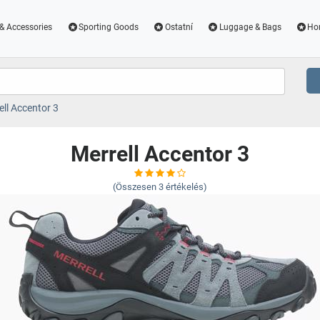
& Accessories
Sporting Goods
Ostatní
Luggage & Bags
Ho
ell Accentor 3
Merrell Accentor 3
(Összesen
3
értékelés)