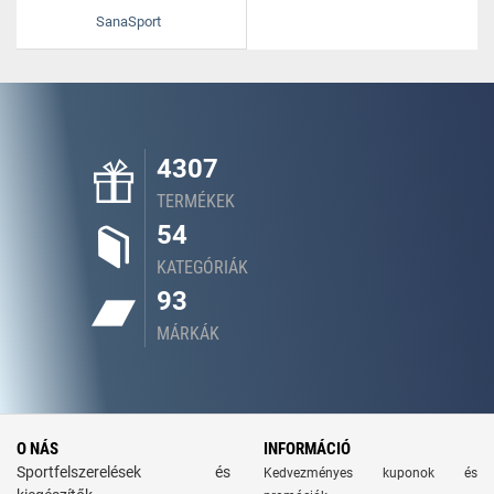
SanaSport
4307
TERMÉKEK
54
KATEGÓRIÁK
93
MÁRKÁK
O NÁS
INFORMÁCIÓ
Sportfelszerelések és
Kedvezményes kuponok és