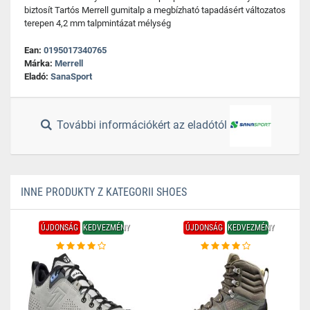
biztosít Tartós Merrell gumitalp a megbízható tapadásért változatos
terepen 4,2 mm talpmintázat mélység
Ean:
0195017340765
Márka:
Merrell
Eladó:
SanaSport
További információkért az eladótól
INNE PRODUKTY Z KATEGORII SHOES
ÚJDONSÁG
KEDVEZMÉNY
ÚJDONSÁG
KEDVEZMÉNY