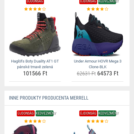
ÚJDONSÁG
ÚJDONSÁG
KEDVEZMÉNY
Haglöfs Boty Duality AT1 GT
Under Armour HOVR Mega 3
pánské tmavě zelená
Clone-BLK
101566 Ft
64573 Ft
62631 Ft
INNE PRODUKTY PRODUCENTA MERRELL
ÚJDONSÁG
KEDVEZMÉNY
ÚJDONSÁG
KEDVEZMÉNY