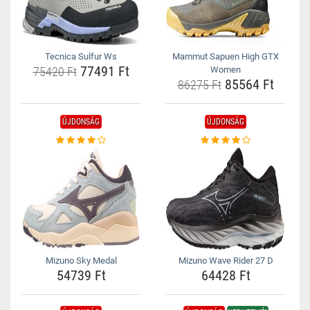
Tecnica Sulfur Ws
Mammut Sapuen High GTX
77491 Ft
75420 Ft
Women
85564 Ft
86275 Ft
ÚJDONSÁG
ÚJDONSÁG
Mizuno Sky Medal
Mizuno Wave Rider 27 D
54739 Ft
64428 Ft