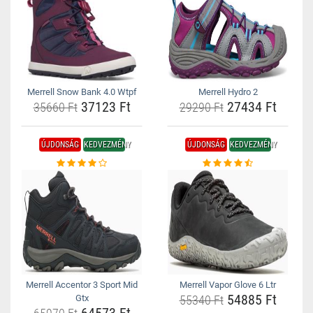
Merrell Snow Bank 4.0 Wtpf
Merrell Hydro 2
37123 Ft
27434 Ft
35660 Ft
29290 Ft
ÚJDONSÁG
KEDVEZMÉNY
ÚJDONSÁG
KEDVEZMÉNY
Merrell Accentor 3 Sport Mid
Merrell Vapor Glove 6 Ltr
54885 Ft
Gtx
55340 Ft