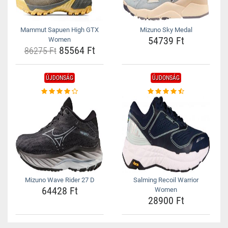
Mammut Sapuen High GTX
Mizuno Sky Medal
54739 Ft
Women
85564 Ft
86275 Ft
ÚJDONSÁG
ÚJDONSÁG
Mizuno Wave Rider 27 D
Salming Recoil Warrior
64428 Ft
Women
28900 Ft