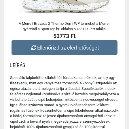
A Merrell Bravada 2 Thermo Demi WP terméket a Merrell
gyártótól a SportTop.hu oldalon 53773 Ft - ért találja.
53773 Ft
Ellenőrizd az elérhetőséget
LEÍRÁS
Speciális talpbetéttel ellátott téli túrabakancs nőknek, amely úgy
illeszkedik, mint egy kényelmes tornacipő. A könnyű szigetelés az
egész utazás alatt melegen tartja a lábadat. Specifikációk: nubuk
felsőrész nejlonnal kombinálva a vízálló kezelés megakadályozza a
víz behatolását a cipő belsejébe, miközben a nedvességet elvezeti,
így a lábad szárazon marad. a gyorskioldó rendszerrel ellátott
rugalmas fűzőnek köszönhetően a cipő tökéletesen alkalmazkodik
a lábfej formájához. teljesen újrahasznosított anyagokból készült
cipőfűzők a bevarrt nyelv megakadályozza a szennyeződések
bejutását 100% újrahasznosított gyapjú bélés 100g könnyű