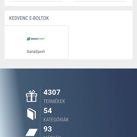
KEDVENC E-BOLTOK
SanaSport
4307
TERMÉKEK
54
KATEGÓRIÁK
93