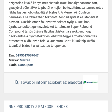
szigetelés kiváló kényelmet biztosít 100%-ban újrahasznosított,
gyapjúval bélelt EVA talpbetét A nejlon boltozattámasz természetes
lábhajlást és jobb stabilitást biztosít. A Merrell Air Cushion
párnázás a sarokrészben fokozott ütéscsillapítást és stabilitást
biztosít. A sziklalemez fokozott védelmet nyújt A 10%-ban
újrahasznosított gumiszeleteket tartalmazó Super Rebound
Compound tartós ütéscsillapítást biztosít a sarokban, hogy
csökkentse a nyomatékot és lehetővé tegye a zökkenőmentes
átmenetet a lábközép felé. A Quantum Grip™ külső talp kiváló
tapadást biztosít a változatos terepeken.
Ean:
0195017967047
Márka:
Merrell
Eladó:
SanaSport
További információkért az eladótól
INNE PRODUKTY Z KATEGORII SHOES